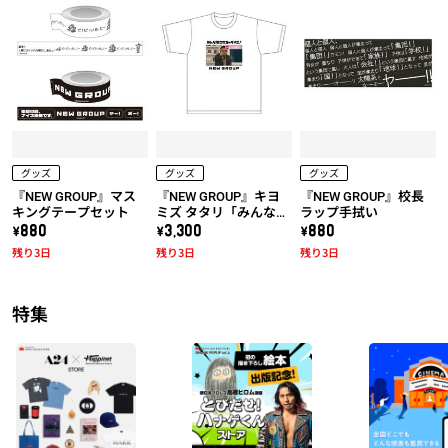
グッズ
グッズ
グッズ
『NEW GROUP』マス
『NEW GROUP』キヨ
『NEW GROUP』校長
キングテープセット
ミズ タタリ「みんな騙
ラップ手拭い
されちゃダメだ！」T
\880
\3,300
\880
シャツ
残り3日
残り3日
残り3日
特集