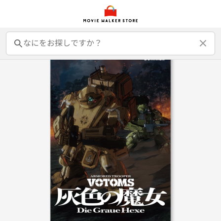
前売オンライン券
前売カード券
鑑賞券
映画GIFT
グッズ
書