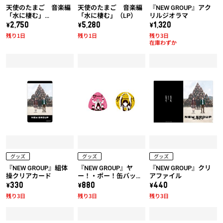
天使のたまご 音楽編
天使のたまご 音楽編
『NEW GROUP』アク
「水に棲む」
「水に棲む」（LP）
リルジオラマ
（UHQCD）
\2,750
\5,280
\1,320
残り1日
残り1日
残り3日
在庫わずか
グッズ
グッズ
グッズ
『NEW GROUP』組体
『NEW GROUP』ヤ
『NEW GROUP』クリ
操クリアカード
ー！・ポー！缶バッジ
アファイル
セット
\330
\880
\440
残り3日
残り3日
残り3日