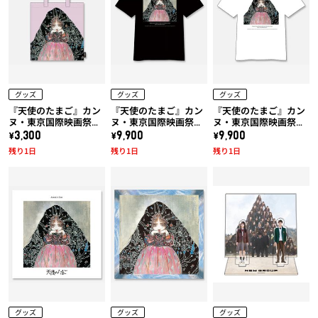
グッズ
グッズ
グッズ
『天使のたまご』カン
『天使のたまご』カン
『天使のたまご』カン
ヌ・東京国際映画祭上
ヌ・東京国際映画祭上
ヌ・東京国際映画祭上
映作品!! 天使のたまご
映作品!! 天使のたまご
映作品!! 天使のたまご
\3,300
\9,900
\9,900
「水に棲む」トートバ
「水に棲む」x 久米繊
「水に棲む」x 久米繊
残り1日
残り1日
残り1日
ッグ
維コラボTシャツ (黒)
維コラボTシャツ (白)
グッズ
グッズ
グッズ