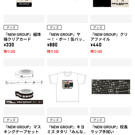
グッズ
グッズ
グッズ
『NEW GROUP』組体
『NEW GROUP』ヤ
『NEW GROUP』クリ
操クリアカード
ー！・ポー！缶バッジ
アファイル
セット
\330
\880
\440
残り3日
残り3日
残り3日
グッズ
グッズ
グッズ
『NEW GROUP』マス
『NEW GROUP』キヨ
『NEW GROUP』校長
キングテープセット
ミズ タタリ「みんな騙
ラップ手拭い