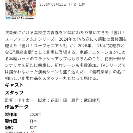
2026年09月11日（Fri）公開
吹奏楽にかける高校生の青春を10年にわたり描いてきた『響け！
ユーフォニアム』シリーズ。2024年のTV放送にて感動の最終回を
迎えた『響け！ユーフォニアム3』が、2026年、ついに完結作と
なる"最終楽章"として劇場に登場する。京都アニメーションによ
る本編カットのブラッシュアップはもちろんのこと、花田十輝が
シナリオを新たに執筆し、新作シーンも多数追加。TVシリーズで
は描かれなかった演奏シーンも盛り込んだ、『最終楽章』の名に
相応しい劇場作品をスタッフ一丸となって届ける。
キャスト
スタッフ
監督：小川太一 脚本：花田十輝 原作：武田綾乃
作品データ
製作年
2026年
製作国
日本
配給
松竹
映画公式サイト