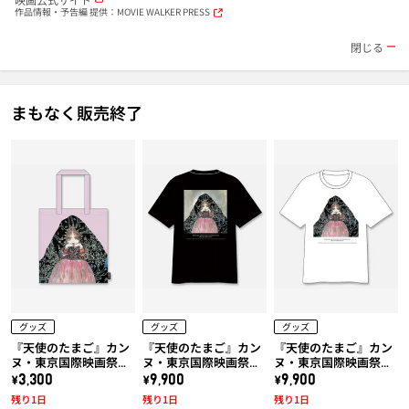
作品情報・予告編 提供：MOVIE WALKER PRESS
閉じる
まもなく販売終了
グッズ
グッズ
グッズ
『天使のたまご』カン
『天使のたまご』カン
『天使のたまご』カン
ヌ・東京国際映画祭上
ヌ・東京国際映画祭上
ヌ・東京国際映画祭上
映作品!! 天使のたまご
映作品!! 天使のたまご
映作品!! 天使のたまご
\3,300
\9,900
\9,900
「水に棲む」トートバ
「水に棲む」x 久米繊
「水に棲む」x 久米繊
残り1日
残り1日
残り1日
ッグ
維コラボTシャツ (黒)
維コラボTシャツ (白)