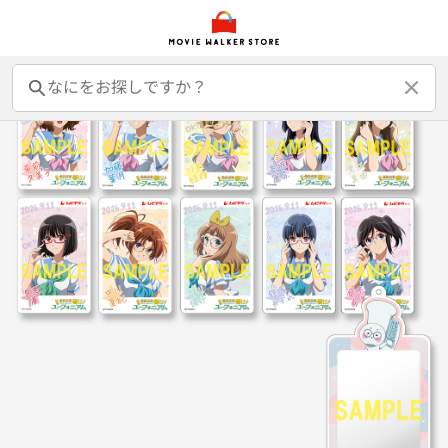
前売オンライン券
前売カード券
鑑賞券
映画GIFT
グッズ
書