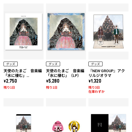
グッズ
グッズ
グッズ
天使のたまご 音楽編
天使のたまご 音楽編
『NEW GROUP』アク
「水に棲む」
「水に棲む」（LP）
リルジオラマ
（UHQCD）
\2,750
\5,280
\1,320
残り1日
残り1日
残り3日
在庫わずか