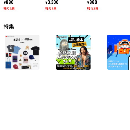
されちゃダメだ！」T
\880
\3,300
\880
シャツ
残り3日
残り3日
残り3日
特集