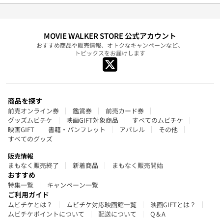
MOVIE WALKER STORE 公式アカウント
おすすめ商品や販売情報、オトクなキャンペーンなど、
トピックスをお届けします
商品を探す
前売オンライン券
鑑賞券
前売カード券
グッズムビチケ
映画GIFT対象商品
すべてのムビチケ
映画GIFT
書籍・パンフレット
アパレル
その他
すべてのグッズ
販売情報
まもなく販売終了
新着商品
まもなく販売開始
おすすめ
特集一覧
キャンペーン一覧
ご利用ガイド
ムビチケとは？
ムビチケ対応映画館一覧
映画GIFTとは？
ムビチケポイントについて
配送について
Q＆A