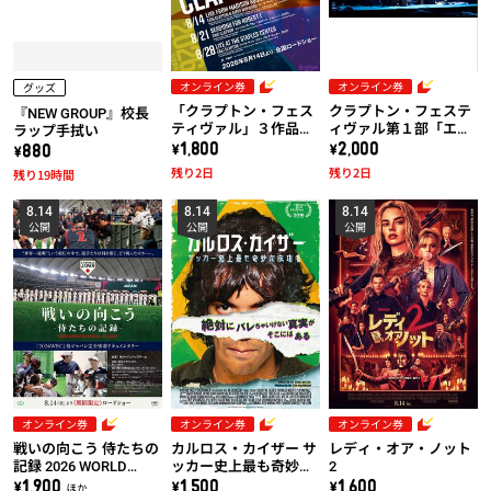
オンライン券
オンライン券
グッズ
「クラプトン・フェス
クラプトン・フェステ
『NEW GROUP』校長
ティヴァル」３作品共
ィヴァル第１部「エリ
ラップ手拭い
通券
ック・クラプトン＆ス
\1,800
\2,000
\880
ティーヴ・ウィンウッ
残り2日
残り2日
残り19時間
ド：ライヴ・アット・
マディソン・スクエ
8.14
8.14
8.14
ア・ガーデン2008」
公開
公開
公開
オンライン券
オンライン券
オンライン券
戦いの向こう 侍たちの
カルロス・カイザー サ
レディ・オア・ノット
記録 2026 WORLD
ッカー史上最も奇妙な
2
BASEBALL CLASSIC
成功者
\1,900 ほか
\1,500
\1,600