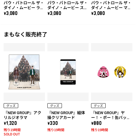
パウ・パトロール ザ・
パウ・パトロール ザ・
パウ・パトロール ザ・
ダイノ・ムービー ラブ
ダイノ・ムービー スカ
ダイノ・ムービー マー
ル ダイノドーザー(ヴ
イ ダイノジェット(プ
シャル ダイノファイヤ
\3,080
\3,080
\3,080
ェロキラプトル付き)
テラノドン付き)
ートラック(ティラノサ
ウルス付き)
まもなく販売終了
グッズ
グッズ
グッズ
『NEW GROUP』アク
『NEW GROUP』組体
『NEW GROUP』ヤ
リルジオラマ
操クリアカード
ー！・ポー！缶バッジ
セット
\1,320
\330
\880
残り19時間
残り19時間
残り19時間
SOLD OUT