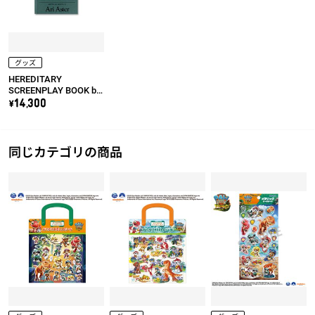
グッズ
HEREDITARY
SCREENPLAY BOOK by
Ari Aster
\14,300
同じカテゴリの商品