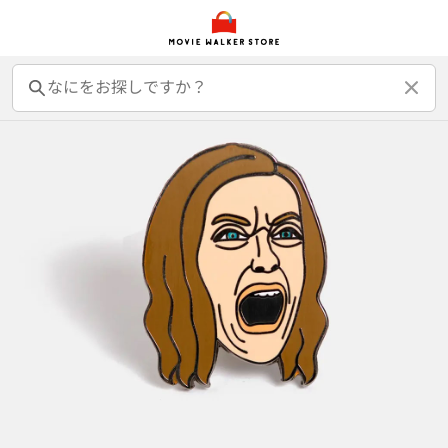
前売オンライン券
前売カード券
鑑賞券
映画GIFT
グッズ
書