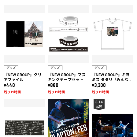
グッズ
グッズ
グッズ
『NEW GROUP』クリ
『NEW GROUP』マス
『NEW GROUP』キヨ
アファイル
キングテープセット
ミズ タタリ「みんな騙
されちゃダメだ！」T
\440
\880
\3,300
シャツ
残り19時間
残り19時間
残り19時間
8.14
公開