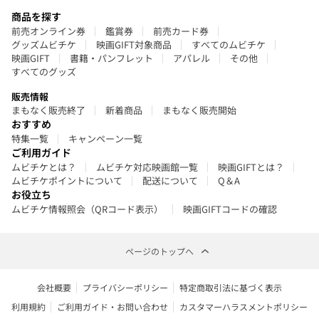
商品を探す
前売オンライン券
鑑賞券
前売カード券
グッズムビチケ
映画GIFT対象商品
すべてのムビチケ
映画GIFT
書籍・パンフレット
アパレル
その他
すべてのグッズ
販売情報
まもなく販売終了
新着商品
まもなく販売開始
おすすめ
特集一覧
キャンペーン一覧
ご利用ガイド
ムビチケとは？
ムビチケ対応映画館一覧
映画GIFTとは？
ムビチケポイントについて
配送について
Q＆A
お役立ち
ムビチケ情報照会（QRコード表示）
映画GIFTコードの確認
ページのトップへ
会社概要
プライバシーポリシー
特定商取引法に基づく表示
利用規約
ご利用ガイド・お問い合わせ
カスタマーハラスメントポリシー