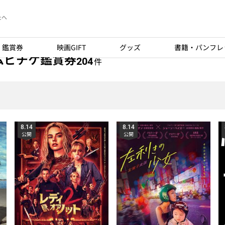
たへ
鑑賞券
映画GIFT
グッズ
書籍・パンフレ
ムビチケ鑑賞券
204
8.14
8.14
公開
公開