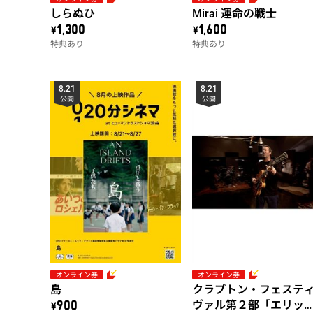
しらぬひ
Mirai 運命の戦士
\1,300
\1,600
特典あり
特典あり
8.21
8.21
公開
公開
オンライン券
オンライン券
島
クラプトン・フェステ
ヴァル第２部「エリッ
\900