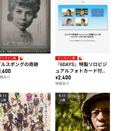
オンライン券
オンライン券
グルスポングの奇跡
『6DAYS』特製ソロビジ
ュアルフォトカード付き
1,600
典あり
ムビチケ前売券（オンラ
\2,400
特典あり
イン）
9.11
9.11
公開
公開