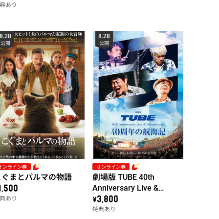
典あり
8.28
8.28
公開
公開
オンライン券
オンライン券
こぐまとパルマの物語
劇場版 TUBE 40th
Anniversary Live &
1,500
典あり
Documentary 〜40周年の
\3,800
特典あり
航海記〜