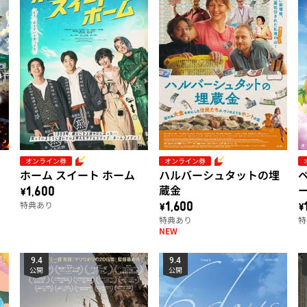
オンライン券
オンライン券
ホーム スイート ホーム
ハルバーシュタットの埋
蔵金
\1,600
特典あり
\1,600
\
特典あり
特
NEW
9.4
9.4
公開
公開