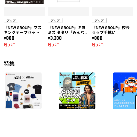
グッズ
グッズ
グッズ
『NEW GROUP』マス
『NEW GROUP』キヨ
『NEW GROUP』校長
キングテープセット
ミズ タタリ「みんな騙
ラップ手拭い
されちゃダメだ！」T
\880
\3,300
\880
シャツ
残り2日
残り2日
残り2日
特集