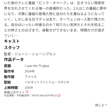
いた夜のテレビ番組「ピンク・オペーク」は、生きづらい現実世
界を忘れさせてくれる唯一の居場所だった。2人はこの番組に夢中
になり、次第に番組の登場人物と自分たちを重ねるようになって
いく。しかしある日マディは去り、オーウェンは一人取り残され
る。自分はいったい何者なのか？知りたい気持ちとそれを知るこ
との怖さとのはざまで、身動きができないまま、時間だけが過ぎ
ていく─
キャスト
スタッフ
監督：ジェーン・シェーンブルン
作品データ
原題
I saw the TV glow
製作年
2024年
製作国
アメリカ
配給
ハピネットファントム・スタジオ
上映時間
100分
映画公式サイト
作品情報・予告編 提供：MOVIE WALKER PRESS
閉じる