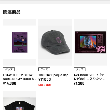
関連商品
グッズ
グッズ
グッズ
I SAW THE TV GLOW
The Pink Opaque Cap
A24 ISSUE VOL.7『テ
SCREENPLAY BOOK by
レビの中に入りたい』
\11,000
Jane Schoenbrun
パンフレット【A24シ
\14,300
\1,200
SOLD OUT
ョッパー付き】