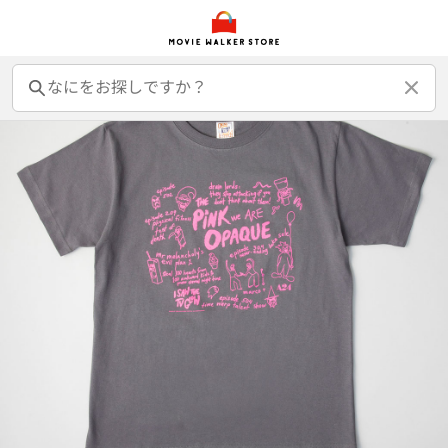
前売オンライン券
前売カード券
鑑賞券
映画GIFT
グッズ
書