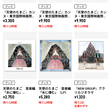
グッズ
グッズ
グッズ
『天使のたまご』カン
『天使のたまご』カン
『天使のたまご』カン
ヌ・東京国際映画祭上
ヌ・東京国際映画祭上
ヌ・東京国際映画祭上
映作品!! 天使のたまご
映作品!! 天使のたまご
映作品!! 天使のたまご
\3,300
\9,900
\9,900
「水に棲む」トートバ
「水に棲む」x 久米繊
「水に棲む」x 久米繊
残り12時間
残り12時間
残り12時間
ッグ
維コラボTシャツ (黒)
維コラボTシャツ (白)
グッズ
グッズ
グッズ
天使のたまご 音楽編
天使のたまご 音楽編
『NEW GROUP』アク
「水に棲む」
「水に棲む」（LP）
リルジオラマ
（UHQCD）
\2,750
\5,280
\1,320
残り12時間
残り12時間
残り2日
在庫わずか