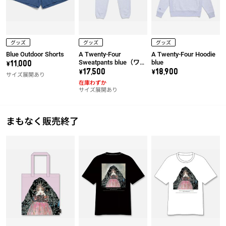
グッズ
グッズ
グッズ
Blue Outdoor Shorts
A Twenty-Four
A Twenty-Four Hoodie
Sweatpants blue（ワッ
blue
\11,000
ペン右）
\17,500
\18,900
サイズ展開あり
在庫わずか
サイズ展開あり
まもなく販売終了