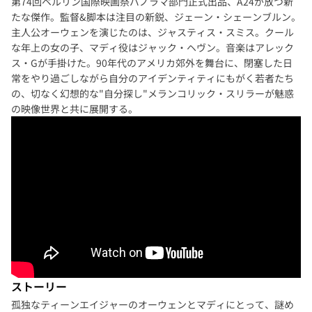
第74回ベルリン国際映画祭パノラマ部門正式出品、A24が放つ新
たな傑作。監督&脚本は注目の新鋭、ジェーン・シェーンブルン。
主人公オーウェンを演じたのは、ジャスティス・スミス。クール
な年上の女の子、マディ役はジャック・ヘヴン。音楽はアレック
ス・Gが手掛けた。90年代のアメリカ郊外を舞台に、閉塞した日
常をやり過ごしながら自分のアイデンティティにもがく若者たち
の、切なく幻想的な"自分探し"メランコリック・スリラーが魅惑
の映像世界と共に展開する。
ストーリー
孤独なティーンエイジャーのオーウェンとマディにとって、謎め