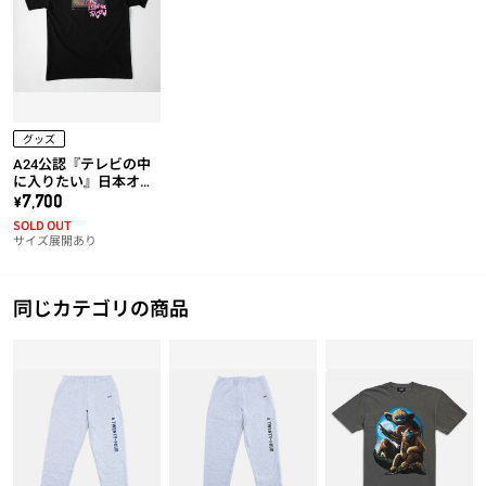
グッズ
A24公認『テレビの中
に入りたい』日本オリ
ジナルTシャツ（アイ
\7,700
スクリームマン）
SOLD OUT
サイズ展開あり
同じカテゴリの商品