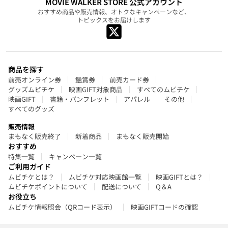
MOVIE WALKER STORE 公式アカウント
おすすめ商品や販売情報、オトクなキャンペーンなど、
トピックスをお届けします
商品を探す
前売オンライン券
鑑賞券
前売カード券
グッズムビチケ
映画GIFT対象商品
すべてのムビチケ
映画GIFT
書籍・パンフレット
アパレル
その他
すべてのグッズ
販売情報
まもなく販売終了
新着商品
まもなく販売開始
おすすめ
特集一覧
キャンペーン一覧
ご利用ガイド
ムビチケとは？
ムビチケ対応映画館一覧
映画GIFTとは？
ムビチケポイントについて
配送について
Q＆A
お役立ち
ムビチケ情報照会（QRコード表示）
映画GIFTコードの確認