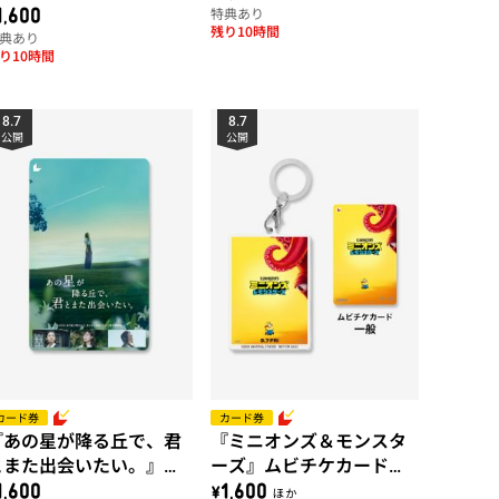
特典あり
1,600
残り10時間
典あり
り10時間
8.7
8.7
公開
公開
カード券
カード券
『あの星が降る丘で、君
『ミニオンズ＆モンスタ
とまた出会いたい。』ム
ーズ』ムビチケカード
ビチケカード
【第1弾】
1,600
\1,600 ほか