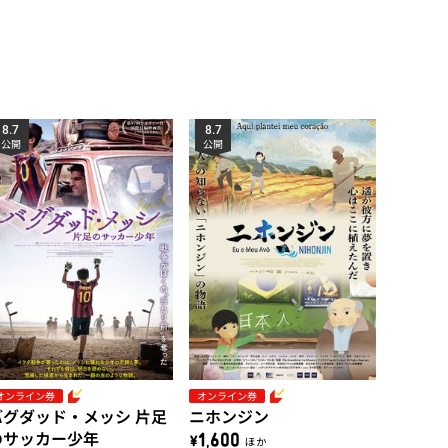
き)
8.7
8.7
公開
公開
オンライン券
オンライン券
バグダッド・メッシ 片足
ニホンジン
のサッカー少年
\1,600 ほか