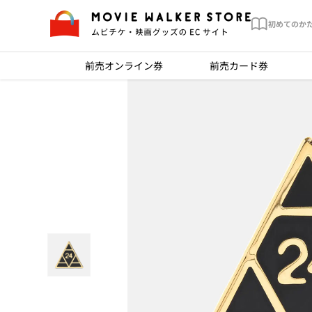
初めてのか
前売オンライン券
前売カード券