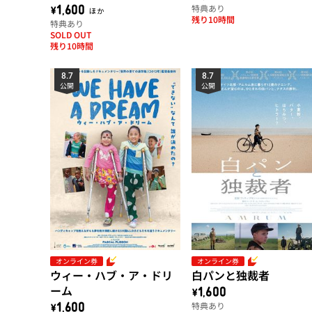
特典あり
【第2弾】
\1,600 ほか
残り10時間
特典あり
SOLD OUT
残り10時間
8.7
8.7
公開
公開
オンライン券
オンライン券
ウィー・ハブ・ア・ドリ
白パンと独裁者
ーム
\1,600
特典あり
\1,600