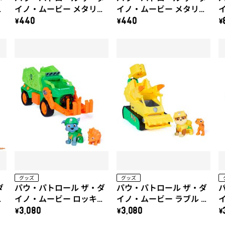
け
イノ・ムービー メタリッ
イノ・ムービー メタリッ
クシールシート（B）
クシールシート（A）
\440
\440
\
グッズ
グッズ
ダ
パウ・パトロール ザ・ダ
パウ・パトロール ザ・ダ
ル
イノ・ムービー ロッキー
イノ・ムービー ラブル ダ
ャ
ダイノクルーザー(トリケ
イノドーザー(ヴェロキラ
\3,080
\3,080
\
ラトプス付き)
プトル付き)