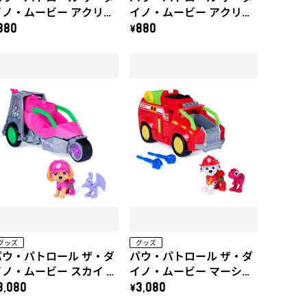
イノ・ムービー アクリル
イノ・ムービー アクリル
キーホルダー（ティミ
キーホルダー（ルバー
880
\880
ー）
ブ）
グッズ
グッズ
パウ・パトロール ザ・ダ
パウ・パトロール ザ・ダ
イノ・ムービー スカイ ダ
イノ・ムービー マーシャ
イノジェット(プテラノド
ル ダイノファイヤートラ
3,080
\3,080
ン付き)
ック(ティラノサウルス付