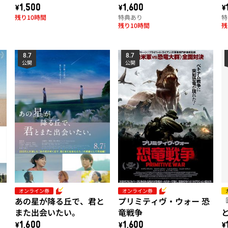
ー版
\1,500
\1,600
\
残り10時間
特典あり
特
残り10時間
残
8.7
8.7
公開
公開
オンライン券
オンライン券
あの星が降る丘で、君と
プリミティヴ・ウォー 恐
また出会いたい。
竜戦争
\1,600
\1,600
\