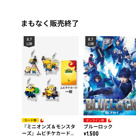
まもなく販売終了
8.7
8.7
公開
公開
カード券
オンライン券
『ミニオンズ＆モンスタ
ブルーロック
ーズ』ムビチケカード
\1,500