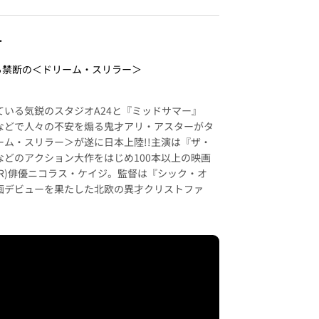
オ
る禁断の＜ドリーム・スリラー＞
いる気鋭のスタジオA24と『ミッドサマー』
などで人々の不安を煽る鬼才アリ・アスターがタ
ム・スリラー＞が遂に日本上陸!!主演は『ザ・
どのアクション大作をはじめ100本以上の映画
R)俳優ニコラス・ケイジ。監督は『シック・オ
画デビューを果たした北欧の異才クリストファ