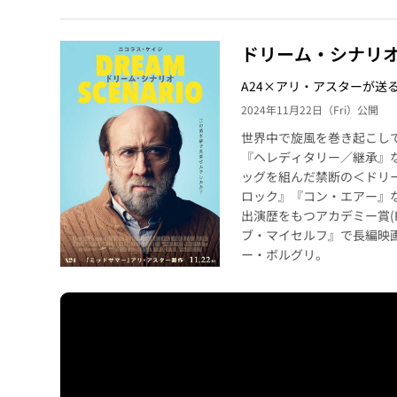
ドリーム・シナリ
A24×アリ・アスターが送
2024年11月22日（Fri）公開
世界中で旋風を巻き起こして
『ヘレディタリー／継承』
ッグを組んだ禁断の＜ドリー
ロック』『コン・エアー』な
出演歴をもつアカデミー賞(
ブ・マイセルフ』で長編映
ー・ボルグリ。