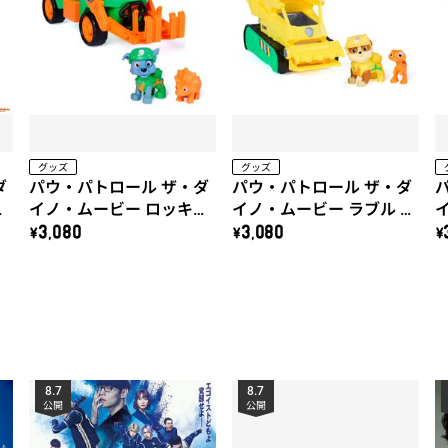
グッズ
グッズ
ダ
パウ・パトロール ザ・ダ
パウ・パトロール ザ・ダ
ル
イノ・ムービー ロッキー
イノ・ムービー ラブル ダ
ャ
ダイノクルーザー(トリケ
イノドーザー(ヴェロキラ
\3,080
\3,080
\
ラトプス付き)
プトル付き)
8.7
8.7
公開
公開