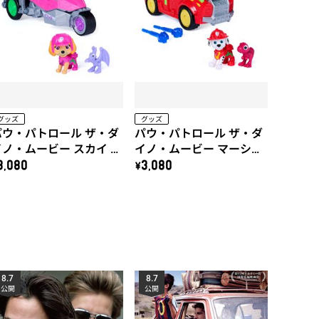
グッズ
グッズ
パウ・パトロール ザ・ダ
パウ・パトロール ザ・ダ
イノ・ムービー スカイ ダ
イノ・ムービー マーシャ
イノジェット(プテラノド
ル ダイノファイヤートラ
3,080
\3,080
ン付き)
ック(ティラノサウルス付
き)
8.7
8.7
公開
公開