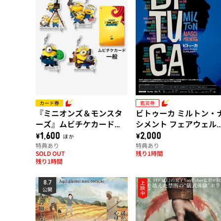
カード券
鑑賞券
『ミニオンズ＆モンスタ
ビトゥーカ ミルトン・
ーズ』ムビチケカード
シメント フェアウェル
【第2弾】
アー
\1,600 ほか
\2,000
特典あり
特典あり
SOLD OUT
残り1時間
残り1時間
8.7
公開