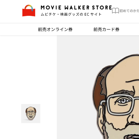
初めてのか
前売オンライン券
前売カード券