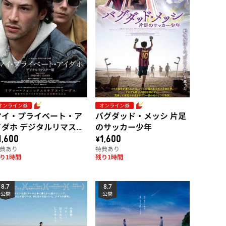
オンライン券
オンライン券
マイ・プライベート・ア
バグダッド・メッシ 片足
イダホ デジタルリマスタ
のサッカー少年
ー版
1,600
\1,600
典あり
特典あり
り1時間
残り1時間
8.7
8.7
公開
公開