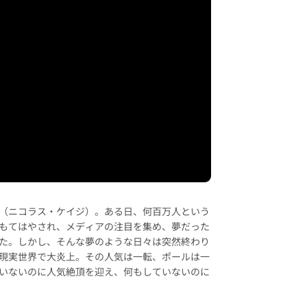
（ニコラス・ケイジ）。ある日、何百万人という
もてはやされ、メディアの注目を集め、夢だった
た。しかし、そんな夢のような日々は突然終わり
現実世界で大炎上。その人気は一転、ポールは一
いないのに人気絶頂を迎え、何もしていないのに