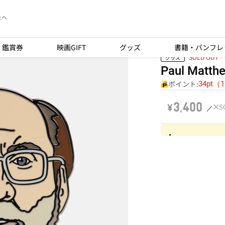
たへ
鑑賞券
映画GIFT
グッズ
書籍・パンフレ
SOLD OUT
グッズ
Paul Matth
ポイント:
34pt（
￥3,400
S