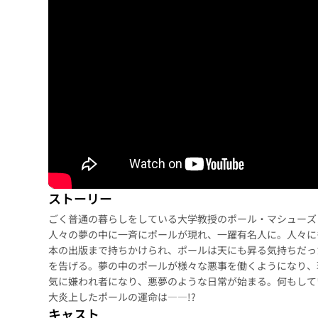
ストーリー
ごく普通の暮らしをしている大学教授のポール・マシューズ
人々の夢の中に一斉にポールが現れ、一躍有名人に。人々に
本の出版まで持ちかけられ、ポールは天にも昇る気持ちだっ
を告げる。夢の中のポールが様々な悪事を働くようになり、
気に嫌われ者になり、悪夢のような日常が始まる。何もして
大炎上したポールの運命は――!?
キャスト