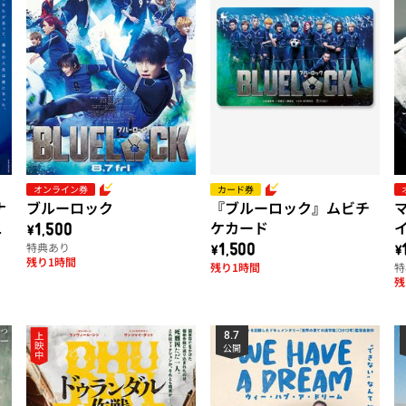
オンライン券
カード券
ナ
ブルーロック
『ブルーロック』ムビチ
ツ
ケカード
\1,500
特典あり
\1,500
\
残り1時間
残り1時間
特
残
8.7
公開