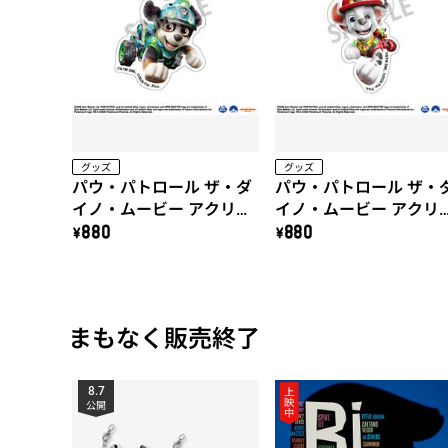
グッズ
グッズ
パウ・パトロール ザ・ダ
パウ・パトロール ザ・
イノ・ムービー アクリル
イノ・ムービー アクリ
キーホルダー（レック
キーホルダー（マーシ
\880
\880
ス）
ル）
まもなく販売終了
8.7
公開