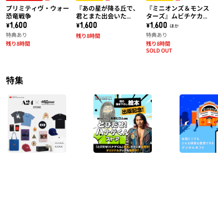
プリミティヴ・ウォー
『あの星が降る丘で、
『ミニオンズ＆モンス
恐竜戦争
君とまた出会いた
ターズ』ムビチケカー
い。』ムビチケカード
ド【第1弾】
\1,600
\1,600
\1,600 ほか
特典あり
特典あり
残り8時間
残り8時間
残り8時間
SOLD OUT
特集