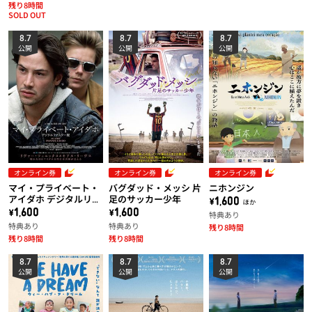
残り8時間
SOLD OUT
8.7
8.7
8.7
公開
公開
公開
オンライン券
オンライン券
オンライン券
マイ・プライベート・
バグダッド・メッシ 片
ニホンジン
アイダホ デジタルリマ
足のサッカー少年
\1,600 ほか
スター版
\1,600
\1,600
特典あり
特典あり
特典あり
残り8時間
残り8時間
残り8時間
8.7
8.7
8.7
公開
公開
公開