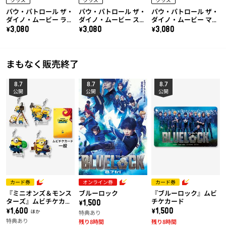
パウ・パトロール ザ・
パウ・パトロール ザ・
パウ・パトロール ザ・
ダイノ・ムービー ラブ
ダイノ・ムービー スカ
ダイノ・ムービー マー
ル ダイノドーザー(ヴ
イ ダイノジェット(プ
シャル ダイノファイヤ
\3,080
\3,080
\3,080
ェロキラプトル付き)
テラノドン付き)
ートラック(ティラノサ
ウルス付き)
まもなく販売終了
8.7
8.7
8.7
公開
公開
公開
カード券
オンライン券
カード券
『ミニオンズ＆モンス
ブルーロック
『ブルーロック』ムビ
ターズ』ムビチケカー
チケカード
\1,500
ド【第2弾】
\1,600 ほか
\1,500
特典あり
特典あり
残り8時間
残り8時間