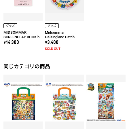
グッズ
グッズ
MIDSOMMAR
Midsommar
SCREENPLAY BOOK by
Hälsingland Patch
Ari Aster
\14,300
\3,400
SOLD OUT
同じカテゴリの商品