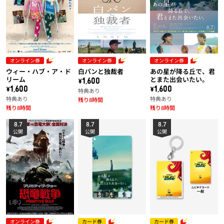
オンライン券
オンライン券
オンライン券
ウィー・ハブ・ア・ド
白パンと独裁者
あの星が降る丘で、君
リーム
とまた出会いたい。
\1,600
\1,600
\1,600
特典あり
特典あり
特典あり
残り8時間
残り8時間
残り8時間
8.7
8.7
8.7
公開
公開
公開
オンライン券
カード券
カード券