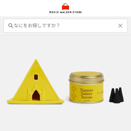
前売オンライン券
前売カード券
鑑賞券
映画GIFT
グッズ
書