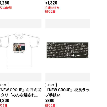
5,280
\1,320
り23時間
在庫わずか
残り2日
グッズ
グッズ
NEW GROUP』キヨミズ
『NEW GROUP』校長ラッ
タタリ「みんな騙されち
プ手拭い
ゃダメだ！」Tシャツ
3,300
\880
り2日
残り2日