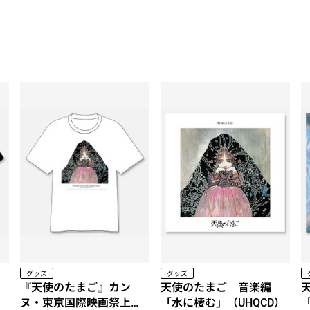
グッズ
グッズ
『天使のたまご』カン
天使のたまご 音楽編
映
ヌ・東京国際映画祭上映
「水に棲む」（UHQCD）