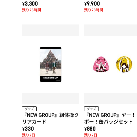
作品!! 天使のたまご「水
作品!! 天使のたまご「水
\3,300
\9,900
残り23時間
残り23時間
に棲む」トートバッグ
に棲む」x 久米繊維コラ
ボTシャツ (黒)
グッズ
グッズ
『NEW GROUP』組体操ク
『NEW GROUP』ヤー
リアカード
ポー！缶バッジセット
\330
\880
残り2日
残り2日