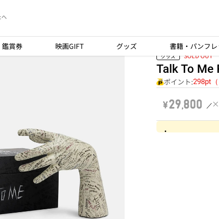
たへ
鑑賞券
映画GIFT
グッズ
書籍・パンフレ
SOLD OUT
グッズ
Talk To Me 
ポイント:
298pt
￥29,800