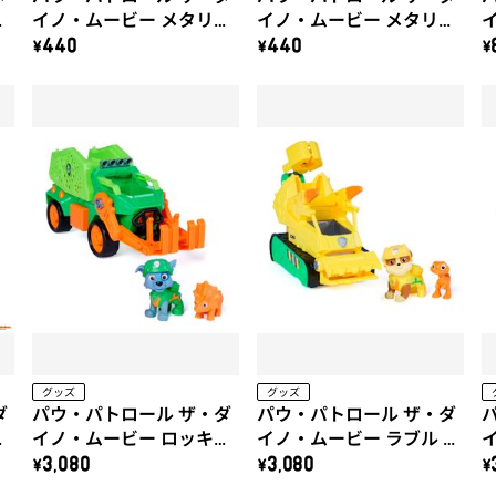
け
イノ・ムービー メタリッ
イノ・ムービー メタリッ
クシールシート（B）
クシールシート（A）
\440
\440
\
グッズ
グッズ
ダ
パウ・パトロール ザ・ダ
パウ・パトロール ザ・ダ
ル
イノ・ムービー ロッキー
イノ・ムービー ラブル ダ
ャ
ダイノクルーザー(トリケ
イノドーザー(ヴェロキラ
\3,080
\3,080
\
ラトプス付き)
プトル付き)