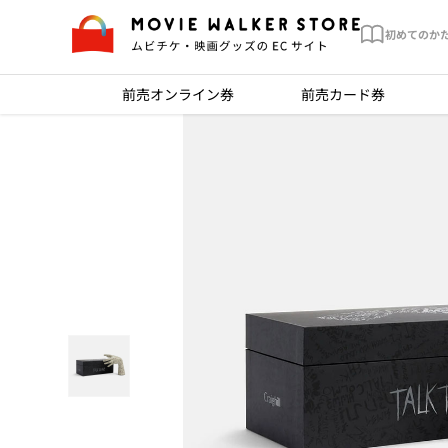
初めてのか
前売オンライン券
前売カード券