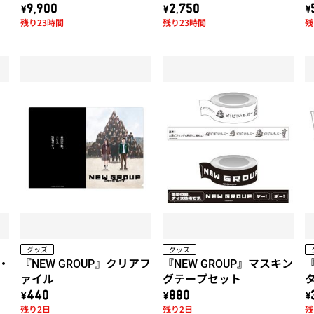
作品!! 天使のたまご「水
\9,900
\2,750
\
残り23時間
残り23時間
残
に棲む」x 久米繊維コラ
ボTシャツ (白)
グッズ
グッズ
！・
『NEW GROUP』クリアフ
『NEW GROUP』マスキン
『
ァイル
グテープセット
\440
\880
\
残り2日
残り2日
残