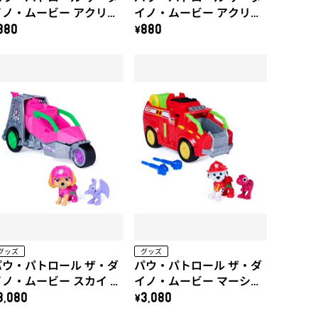
イノ・ムービー アクリル
イノ・ムービー アクリル
キーホルダー（ティミ
キーホルダー（ルバー
880
\880
ー）
ブ）
グッズ
グッズ
パウ・パトロール ザ・ダ
パウ・パトロール ザ・ダ
イノ・ムービー スカイ ダ
イノ・ムービー マーシャ
イノジェット(プテラノド
ル ダイノファイヤートラ
3,080
\3,080
ン付き)
ック(ティラノサウルス付