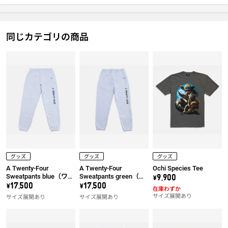
同じカテゴリの商品
グッズ
グッズ
グッズ
A Twenty-Four
A Twenty-Four
Ochi Species Tee
Sweatpants blue（ワッ
Sweatpants green（ワ
\9,900
ペン左）
ッペン左）
\17,500
\17,500
在庫わずか
サイズ展開あり
サイズ展開あり
サイズ展開あり