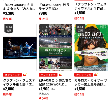
「クラプトン・フェス
『NEW GROUP』キヨ
『NEW GROUP』校長
ティヴァル」３作品共
ミズ タタリ「みんな騙
ラップ手拭い
通券
\1,800
されちゃダメだ！」T
\3,300
\880
シャツ
残り6日
残り4日
残り4日
8.14
8.14
8.14
公開
公開
公開
オンライン券
オンライン券
オンライン券
クラプトン・フェステ
戦いの向こう 侍たちの
カルロス・カイザー サ
ィヴァル第１部「エリ
記録 2026 WORLD
ッカー史上最も奇妙な
ック・クラプトン＆ス
BASEBALL CLASSIC
成功者
\2,000
\1,900 ほか
\1,500
ティーヴ・ウィンウッ
特典あり
残り6日
残り6日
ド：ライヴ・アット・
残り6日
マディソン・スクエ
ア・ガーデン2008」