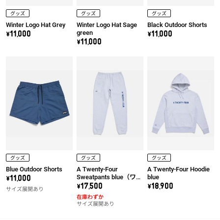
グッズ
グッズ
グッズ
Winter Logo Hat Grey
Winter Logo Hat Sage
Black Outdoor Shorts
green
\11,000
\11,000
\11,000
グッズ
グッズ
グッズ
Blue Outdoor Shorts
A Twenty-Four
A Twenty-Four Hoodie
Sweatpants blue（ワッ
blue
\11,000
ペン右）
\17,500
\18,900
サイズ展開あり
在庫わずか
サイズ展開あり