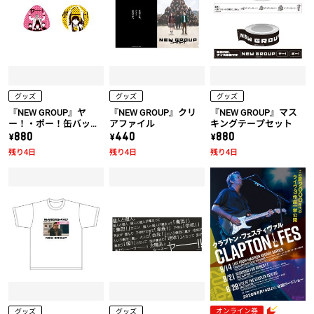
グッズ
グッズ
グッズ
『NEW GROUP』ヤ
『NEW GROUP』クリ
『NEW GROUP』マス
ー！・ポー！缶バッジ
アファイル
キングテープセット
セット
\880
\440
\880
残り4日
残り4日
残り4日
オンライン券
グッズ
グッズ