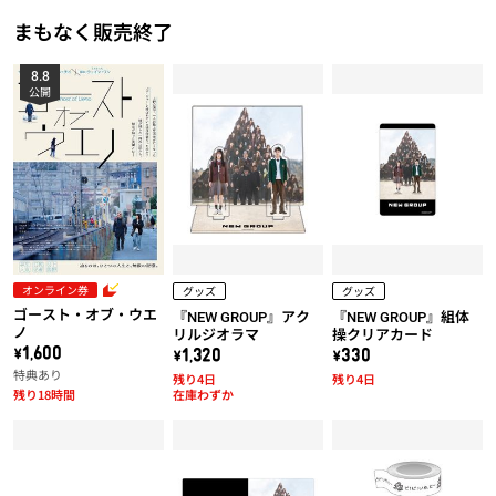
まもなく販売終了
8.8
公開
オンライン券
グッズ
グッズ
ゴースト・オブ・ウエ
『NEW GROUP』アク
『NEW GROUP』組体
ノ
リルジオラマ
操クリアカード
\1,600
\1,320
\330
特典あり
残り4日
残り4日
残り18時間
在庫わずか