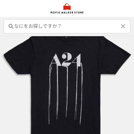
前売オンライン券
前売カード券
鑑賞券
映画GIFT
グッズ
書