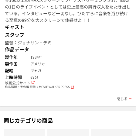
界160以上のIMAXスクリーンでライブストリーミングされ、IMAX
の1日のライブイベントとしては史上最高の興行収入をたたき出し
ている。インタビューなど一切なし。ひたすらに音楽を浴び続け
る至極の89分を大スクリーンで体感せよ！！
キャスト
スタッフ
監督：ジョナサン・デミ
作品データ
製作年
1984年
製作国
アメリカ
配給
ギャガ
上映時間
89分
映画公式サイト
作品情報・予告編 提供：MOVIE WALKER PRESS
閉じる
同じカテゴリの商品