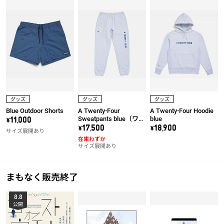
グッズ
グッズ
グッズ
Blue Outdoor Shorts
A Twenty-Four
A Twenty-Four Hoodie
Sweatpants blue（ワッ
blue
\11,000
ペン右）
\17,500
\18,900
サイズ展開あり
在庫わずか
サイズ展開あり
まもなく販売終了
8.8
公開