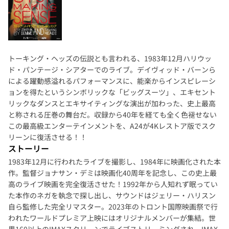
トーキング・ヘッズの伝説とも言われる、1983年12月ハリウッ
ド・パンテージ・シアターでのライブ。デイヴィッド・バーンら
による躍動感溢れるパフォーマンスに、能楽からインスピレーシ
ョンを得たというシンボリックな「ビッグスーツ」、エキセント
リックなダンスとエキサイティングな演出が加わった、史上最高
と称される圧巻の舞台だ。収録から40年を経ても全く色褪せない
この最高級エンターテインメントを、A24が4Kレストア版でスク
リーンに復活させる！！
ストーリー
1983年12月に行われたライブを撮影し、1984年に映画化された本
作。監督ジョナサン・デミは映画化40周年を記念し、この史上最
高のライブ映画を完全復活させた！1992年から人知れず眠ってい
た本作のネガを執念で探し出し、サウンドはジェリー・ハリスン
自ら監修した完全リマスター。2023年のトロント国際映画祭で行
われたワールドプレミア上映にはオリジナルメンバーが集結。世