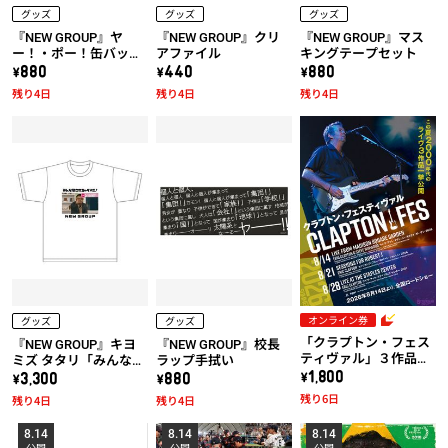
グッズ
グッズ
グッズ
『NEW GROUP』ヤ
『NEW GROUP』クリ
『NEW GROUP』マス
ー！・ポー！缶バッジ
アファイル
キングテープセット
セット
\880
\440
\880
残り4日
残り4日
残り4日
オンライン券
グッズ
グッズ
「クラプトン・フェス
『NEW GROUP』キヨ
『NEW GROUP』校長
ティヴァル」３作品共
ミズ タタリ「みんな騙
ラップ手拭い
通券
\1,800
されちゃダメだ！」T
\3,300
\880
シャツ
残り6日
残り4日
残り4日
8.14
8.14
8.14
公開
公開
公開