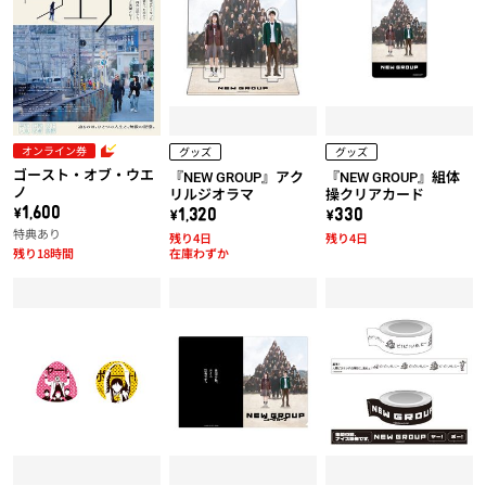
オンライン券
グッズ
グッズ
ゴースト・オブ・ウエ
『NEW GROUP』アク
『NEW GROUP』組体
ノ
リルジオラマ
操クリアカード
\1,600
\1,320
\330
特典あり
残り4日
残り4日
残り18時間
在庫わずか