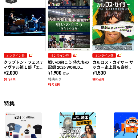
オンライン券
オンライン券
オンライン券
クラプトン・フェステ
戦いの向こう 侍たちの
カルロス・カイザー サ
ィヴァル第１部「エリ
記録 2026 WORLD
ッカー史上最も奇妙な
ック・クラプトン＆ス
BASEBALL CLASSIC
成功者
\2,000
\1,900 ほか
\1,500
ティーヴ・ウィンウッ
特典あり
残り6日
残り6日
ド：ライヴ・アット・
残り6日
マディソン・スクエ
ア・ガーデン2008」
特集