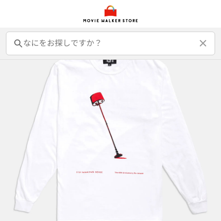
前売オンライン券
前売カード券
鑑賞券
映画GIFT
グッズ
書