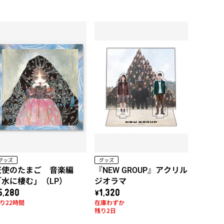
グッズ
グッズ
天使のたまご 音楽編
『NEW GROUP』アクリル
「水に棲む」（LP）
ジオラマ
5,280
\1,320
り22時間
在庫わずか
残り2日