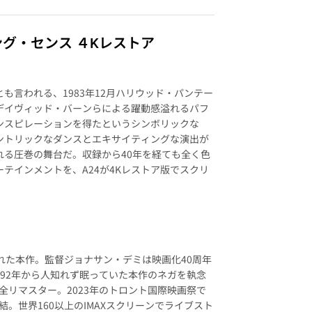
グ・センス ４Kレストア
も言われる、1983年12月ハリウッド・パンテー
デイヴィッド・バーンらによる躍動感溢れるパフ
ンスピレーションを得たというシンボリックな
ントリックなダンスとエキサイティングな演出が
れる圧巻の舞台だ。収録から40年を経ても全く色
テインメントを、A24が4Kレストア版でスクリ
された本作。監督ジョナサン・デミは映画化40周年
92年から人知れず眠っていた本作のネガを執念
リマスター。2023年のトロント国際映画祭で
。世界160以上のIMAXスクリーンでライブスト