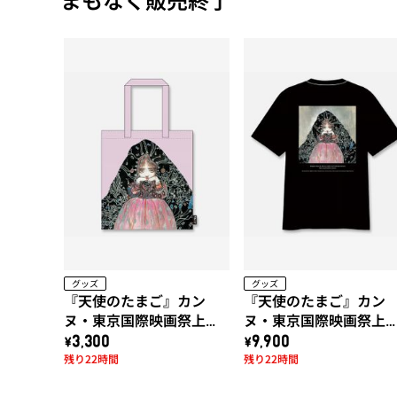
グッズ
グッズ
『天使のたまご』カン
『天使のたまご』カン
ヌ・東京国際映画祭上映
ヌ・東京国際映画祭上
作品!! 天使のたまご「水
作品!! 天使のたまご「水
\3,300
\9,900
残り22時間
残り22時間
に棲む」トートバッグ
に棲む」x 久米繊維コラ
ボTシャツ (黒)