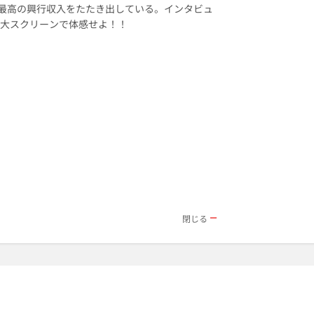
上最高の興行収入をたたき出している。インタビュ
を大スクリーンで体感せよ！！
閉じる