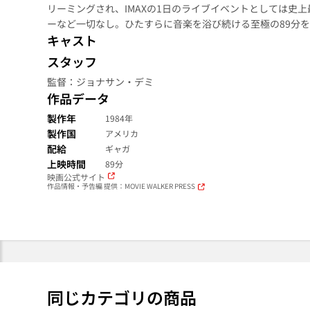
リーミングされ、IMAXの1日のライブイベントとしては史
ーなど一切なし。ひたすらに音楽を浴び続ける至極の89分
キャスト
スタッフ
監督：ジョナサン・デミ
作品データ
製作年
1984年
製作国
アメリカ
配給
ギャガ
上映時間
89分
映画公式サイト
作品情報・予告編 提供：MOVIE WALKER PRESS
同じカテゴリの商品