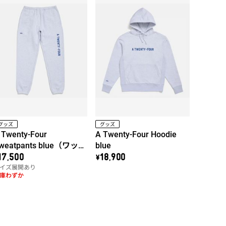
グッズ
グッズ
 Twenty-Four
A Twenty-Four Hoodie
weatpants blue（ワッペ
blue
ン右）
17,500
\18,900
イズ展開あり
庫わずか