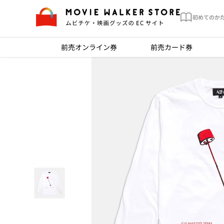
初めてのか
前売オンライン券
前売カード券