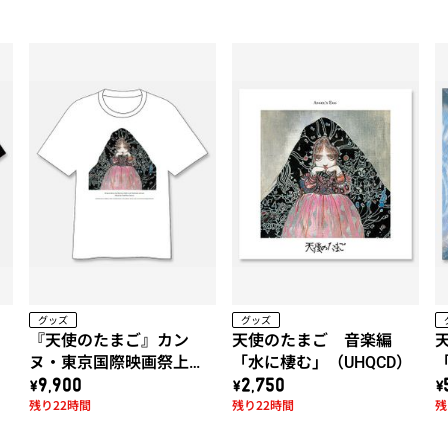
グッズ
グッズ
『天使のたまご』カン
天使のたまご 音楽編
映
ヌ・東京国際映画祭上映
「水に棲む」（UHQCD）
作品!! 天使のたまご「水
\9,900
\2,750
\
残り22時間
残り22時間
残
に棲む」x 久米繊維コラ
ボTシャツ (白)