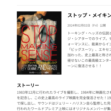
ストップ・メイキン
2024年02月02日（Fri）公開
トーキング・ヘッズの伝説と
ジ・シアターでのライブ。
ォーマンスに、能楽からイ
「ビッグスーツ」、エキセ
加わった、史上最高と称さ
褪せないこの最高級エンター
ーンに復活させる！！
ストーリー
1983年12月に行われたライブを撮影し、1984年に映画化
を記念し、この史上最高のライブ映画を完全復活させた！19
で探し出し、サウンドはジェリー・ハリスン自ら監修した完全
行われたワールドプレミア上映にはオリジナルメンバーが集結