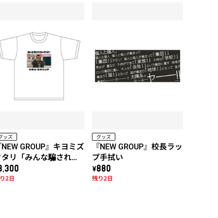
グッズ
グッズ
NEW GROUP』キヨミズ
『NEW GROUP』校長ラッ
タタリ「みんな騙されち
プ手拭い
ゃダメだ！」Tシャツ
3,300
\880
り2日
残り2日