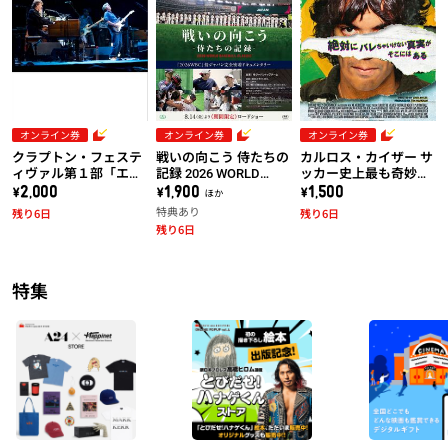
オンライン券
オンライン券
オンライン券
クラプトン・フェステ
戦いの向こう 侍たちの
カルロス・カイザー サ
ィヴァル第１部「エリ
記録 2026 WORLD
ッカー史上最も奇妙な
ック・クラプトン＆ス
BASEBALL CLASSIC
成功者
\2,000
\1,900 ほか
\1,500
ティーヴ・ウィンウッ
特典あり
残り6日
残り6日
ド：ライヴ・アット・
残り6日
マディソン・スクエ
ア・ガーデン2008」
特集