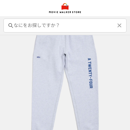
前売オンライン券
前売カード券
鑑賞券
映画GIFT
グッズ
書