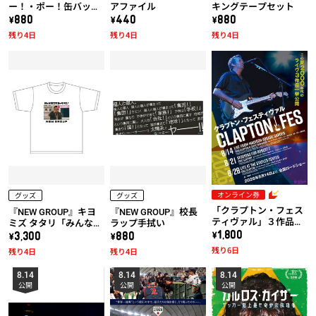
ー！・ポー！缶バッジ
アファイル
キングテープセット
セット
\880
\440
\880
残り4日
残り4日
残り4日
オンライン券
グッズ
グッズ
「クラプトン・フェス
『NEW GROUP』キヨ
『NEW GROUP』校長
ティヴァル」３作品共
ミズ タタリ「みんな騙
ラップ手拭い
通券
\1,800
されちゃダメだ！」T
\3,300
\880
シャツ
残り6日
残り4日
残り4日
8.14
8.14
8.14
公開
公開
公開