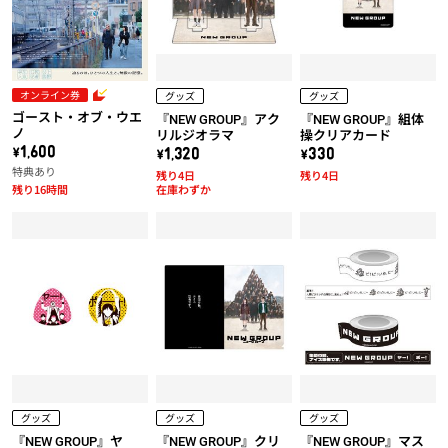
オンライン券
グッズ
グッズ
ゴースト・オブ・ウエ
『NEW GROUP』アク
『NEW GROUP』組体
ノ
リルジオラマ
操クリアカード
\1,600
\1,320
\330
特典あり
残り4日
残り4日
残り16時間
在庫わずか
グッズ
グッズ
グッズ
『NEW GROUP』ヤ
『NEW GROUP』クリ
『NEW GROUP』マス