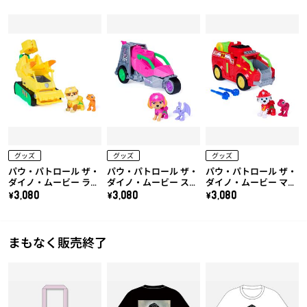
ックス）
ーシャル）
(トリケラトプス付き)
グッズ
グッズ
グッズ
パウ・パトロール ザ・
パウ・パトロール ザ・
パウ・パトロール ザ・
ダイノ・ムービー ラブ
ダイノ・ムービー スカ
ダイノ・ムービー マー
ル ダイノドーザー(ヴ
イ ダイノジェット(プ
シャル ダイノファイヤ
\3,080
\3,080
\3,080
ェロキラプトル付き)
テラノドン付き)
ートラック(ティラノサ
ウルス付き)
まもなく販売終了