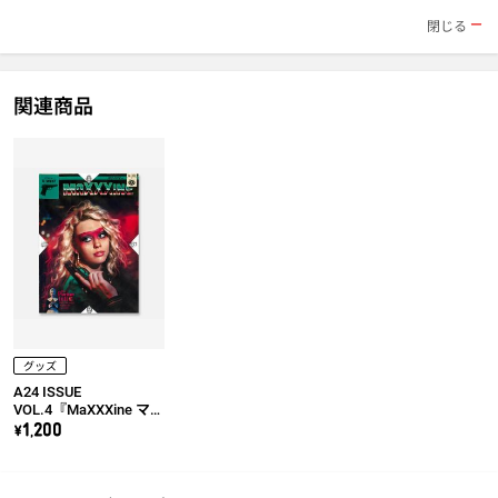
閉じる
関連商品
グッズ
A24 ISSUE
VOL.4『MaXXXine マキ
シーン』劇場用プログ
\1,200
ラム【A24ショッパー
付き】