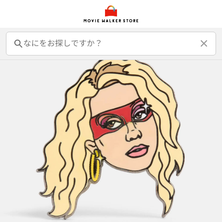
前売オンライン券
前売カード券
鑑賞券
映画GIFT
グッズ
書