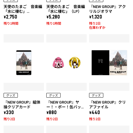
天使のたまご 音楽編
天使のたまご 音楽編
『NEW GROUP』アク
「水に棲む」
「水に棲む」（LP）
リルジオラマ
（UHQCD）
\2,750
\5,280
\1,320
残り1時間
残り1時間
残り2日
在庫わずか
グッズ
グッズ
グッズ
『NEW GROUP』組体
『NEW GROUP』ヤ
『NEW GROUP』クリ
操クリアカード
ー！・ポー！缶バッジ
アファイル
セット
\330
\880
\440
残り2日
残り2日
残り2日