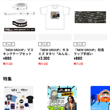
グッズ
グッズ
グッズ
『NEW GROUP』マス
『NEW GROUP』キヨ
『NEW GROUP』校長
キングテープセット
ミズ タタリ「みんな騙
ラップ手拭い
されちゃダメだ！」T
\880
\3,300
\880
シャツ
残り2日
残り2日
残り2日
特集