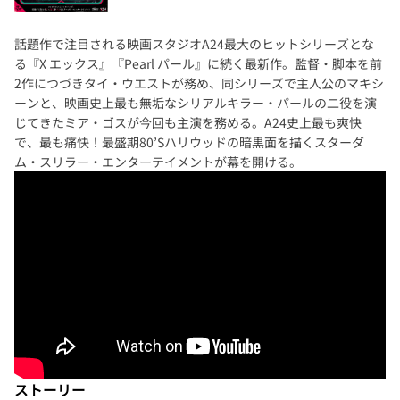
話題作で注目される映画スタジオA24最大のヒットシリーズとな
る『X エックス』『Pearl パール』に続く最新作。監督・脚本を前
2作につづきタイ・ウエストが務め、同シリーズで主人公のマキシ
ーンと、映画史上最も無垢なシリアルキラー・パールの二役を演
じてきたミア・ゴスが今回も主演を務める。A24史上最も爽快
で、最も痛快！最盛期80’Sハリウッドの暗黒面を描くスターダ
ム・スリラー・エンターテイメントが幕を開ける。
ストーリー