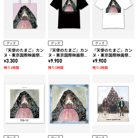
グッズ
グッズ
グッズ
『天使のたまご』カン
『天使のたまご』カン
『天使のたまご』カン
ヌ・東京国際映画祭上
ヌ・東京国際映画祭上
ヌ・東京国際映画祭上
映作品!! 天使のたまご
映作品!! 天使のたまご
映作品!! 天使のたまご
\3,300
\9,900
\9,900
「水に棲む」トートバ
「水に棲む」x 久米繊
「水に棲む」x 久米繊
残り1時間
残り1時間
残り1時間
ッグ
維コラボTシャツ (黒)
維コラボTシャツ (白)
グッズ
グッズ
グッズ