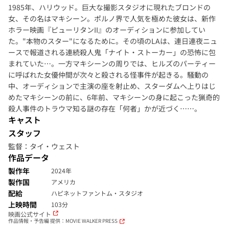
1985年、ハリウッド。巨大な撮影スタジオに現れたブロンドの
女、その名はマキシーン。ポルノ界で人気を極めた彼女は、新作
ホラー映画『ピューリタンII』のオーディションに参加してい
た。"本物のスター"になるために。その頃のLAは、連日連夜ニュ
ースで報道される連続殺人鬼「ナイト・ストーカー」の恐怖に包
まれていた…。一方マキシーンの周りでは、ヒルズのパーティー
に呼ばれた女優仲間が次々と殺される怪事件が起きる。騒動の
中、オーディションで主演の座を射止め、スターダムへ上りはじ
めたマキシーンの前に、6年前、マキシーンの身に起こった猟奇的
殺人事件のトラウマ知る謎の存在「何者」かが近づく……。
キャスト
スタッフ
監督：タイ・ウェスト
作品データ
製作年
2024年
製作国
アメリカ
配給
ハピネットファントム・スタジオ
上映時間
103分
映画公式サイト
作品情報・予告編 提供：MOVIE WALKER PRESS