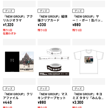
グッズ
グッズ
グッズ
『NEW GROUP』アク
『NEW GROUP』組体
『NEW GROUP』ヤ
リルジオラマ
操クリアカード
ー！・ポー！缶バッジ
セット
\1,320
\330
\880
残り1日
残り1日
残り1日
在庫わずか
グッズ
グッズ
グッズ
『NEW GROUP』クリ
『NEW GROUP』マス
『NEW GROUP』キヨ
アファイル
キングテープセット
ミズ タタリ「みんな騙
されちゃダメだ！」T
\440
\880
\3,300
シャツ
残り1日
残り1日
残り1日