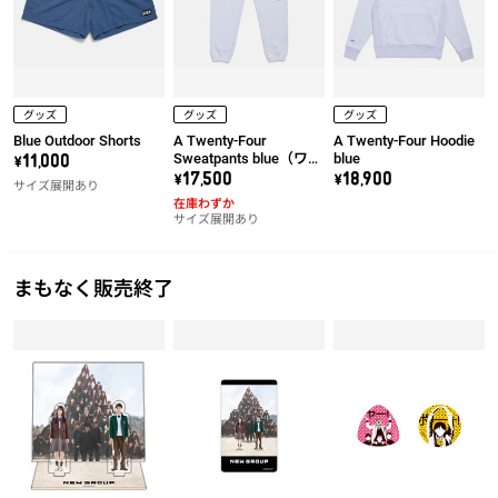
グッズ
グッズ
グッズ
Blue Outdoor Shorts
A Twenty-Four
A Twenty-Four Hoodie
Sweatpants blue（ワッ
blue
\11,000
ペン右）
\17,500
\18,900
サイズ展開あり
在庫わずか
サイズ展開あり
まもなく販売終了