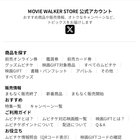
MOVIE WALKER STORE 公式アカウント
おすすめ商品や販売情報、オトクなキャンペーンなど、
トピックスをお届けします
商品を探す
前売オンライン券
鑑賞券
前売カード券
グッズムビチケ
映画GIFT対象商品
すべてのムビチケ
映画GIFT
書籍・パンフレット
アパレル
その他
すべてのグッズ
販売情報
まもなく販売終了
新着商品
まもなく販売開始
おすすめ
特集一覧
キャンペーン一覧
ご利用ガイド
ムビチケとは？
ムビチケ対応映画館一覧
映画GIFTとは？
ムビチケポイントについて
配送について
Q＆A
お役立ち
ムビチケ情報照会（QRコード表示）
映画GIFTコードの確認