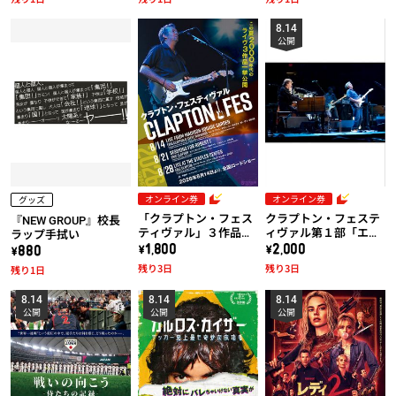
8.14
公開
オンライン券
オンライン券
グッズ
「クラプトン・フェス
クラプトン・フェステ
『NEW GROUP』校長
ティヴァル」３作品共
ィヴァル第１部「エリ
ラップ手拭い
通券
ック・クラプトン＆ス
\1,800
\2,000
\880
ティーヴ・ウィンウッ
残り3日
残り3日
残り1日
ド：ライヴ・アット・
マディソン・スクエ
8.14
8.14
8.14
ア・ガーデン2008」
公開
公開
公開