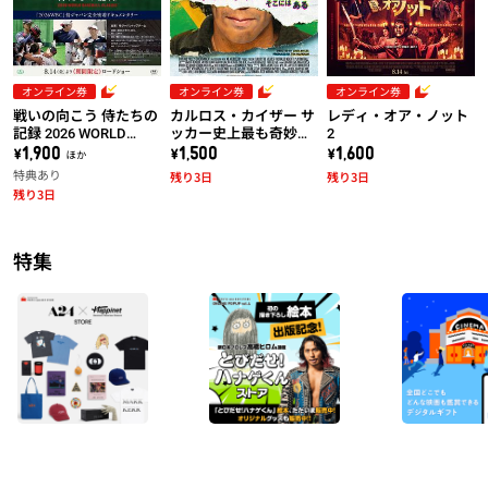
オンライン券
オンライン券
オンライン券
戦いの向こう 侍たちの
カルロス・カイザー サ
レディ・オア・ノット
記録 2026 WORLD
ッカー史上最も奇妙な
2
BASEBALL CLASSIC
成功者
\1,900 ほか
\1,500
\1,600
特典あり
残り3日
残り3日
残り3日
特集