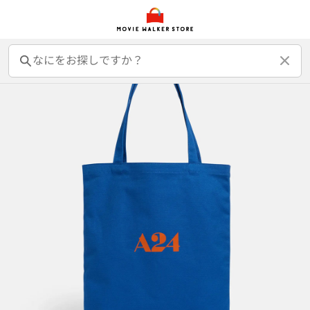
前売オンライン券
前売カード券
鑑賞券
映画GIFT
グッズ
書