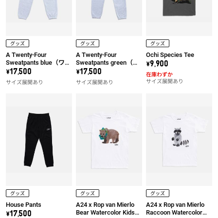
グッズ
グッズ
グッズ
A Twenty-Four
A Twenty-Four
Ochi Species Tee
Sweatpants blue（ワッ
Sweatpants green（ワ
\9,900
ペン左）
ッペン左）
\17,500
\17,500
在庫わずか
サイズ展開あり
サイズ展開あり
サイズ展開あり
グッズ
グッズ
グッズ
House Pants
A24 x Rop van Mierlo
A24 x Rop van Mierlo
Bear Watercolor Kids
Raccoon Watercolor
\17,500