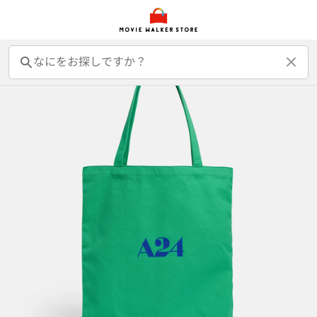
前売オンライン券
前売カード券
鑑賞券
映画GIFT
グッズ
書