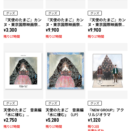
グッズ
グッズ
グッズ
『天使のたまご』カン
『天使のたまご』カン
『天使のたまご』カン
ヌ・東京国際映画祭上
ヌ・東京国際映画祭上
ヌ・東京国際映画祭上
映作品!! 天使のたまご
映作品!! 天使のたまご
映作品!! 天使のたまご
\3,300
\9,900
\9,900
「水に棲む」トートバ
「水に棲む」x 久米繊
「水に棲む」x 久米繊
残り17時間
残り17時間
残り17時間
ッグ
維コラボTシャツ (黒)
維コラボTシャツ (白)
グッズ
グッズ
グッズ
天使のたまご 音楽編
天使のたまご 音楽編
『NEW GROUP』アク
「水に棲む」
「水に棲む」（LP）
リルジオラマ
（UHQCD）
\2,750
\5,280
\1,320
残り17時間
残り17時間
残り2日
在庫わずか