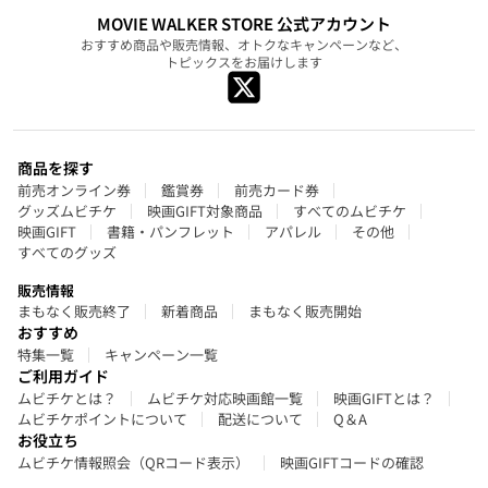
MOVIE WALKER STORE 公式アカウント
おすすめ商品や販売情報、オトクなキャンペーンなど、
トピックスをお届けします
商品を探す
前売オンライン券
鑑賞券
前売カード券
グッズムビチケ
映画GIFT対象商品
すべてのムビチケ
映画GIFT
書籍・パンフレット
アパレル
その他
すべてのグッズ
販売情報
まもなく販売終了
新着商品
まもなく販売開始
おすすめ
特集一覧
キャンペーン一覧
ご利用ガイド
ムビチケとは？
ムビチケ対応映画館一覧
映画GIFTとは？
ムビチケポイントについて
配送について
Q＆A
お役立ち
ムビチケ情報照会（QRコード表示）
映画GIFTコードの確認