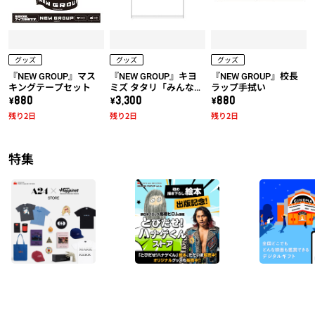
グッズ
グッズ
グッズ
『NEW GROUP』マス
『NEW GROUP』キヨ
『NEW GROUP』校長
キングテープセット
ミズ タタリ「みんな騙
ラップ手拭い
されちゃダメだ！」T
\880
\3,300
\880
シャツ
残り2日
残り2日
残り2日
特集