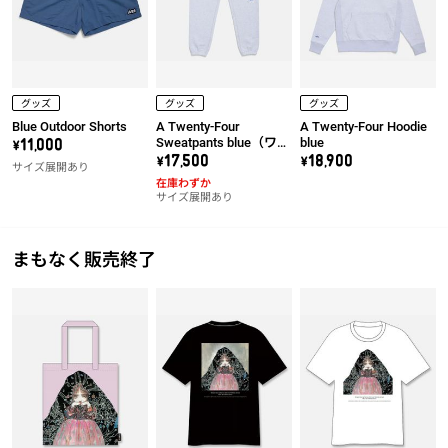
グッズ
グッズ
グッズ
Blue Outdoor Shorts
A Twenty-Four
A Twenty-Four Hoodie
Sweatpants blue（ワッ
blue
\11,000
ペン右）
\17,500
\18,900
サイズ展開あり
在庫わずか
サイズ展開あり
まもなく販売終了