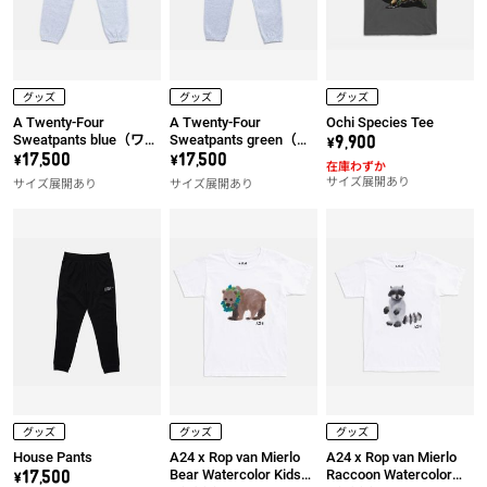
グッズ
グッズ
グッズ
A Twenty-Four
A Twenty-Four
Ochi Species Tee
Sweatpants blue（ワッ
Sweatpants green（ワ
\9,900
ペン左）
ッペン左）
\17,500
\17,500
在庫わずか
サイズ展開あり
サイズ展開あり
サイズ展開あり
グッズ
グッズ
グッズ
House Pants
A24 x Rop van Mierlo
A24 x Rop van Mierlo
Bear Watercolor Kids
Raccoon Watercolor
\17,500