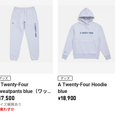
グッズ
グッズ
 Twenty-Four
A Twenty-Four Hoodie
weatpants blue（ワッペ
blue
ン右）
17,500
\18,900
イズ展開あり
庫わずか