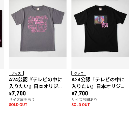
グッズ
グッズ
A24公認『テレビの中に
A24公認『テレビの中に
ン
入りたい』日本オリジナ
入りたい』日本オリジナ
ルTシャツ（ピンク・オペ
ルTシャツ（アイスクリー
\7,700
\7,700
サイズ展開あり
サイズ展開あり
ーク）
ムマン）
SOLD OUT
SOLD OUT