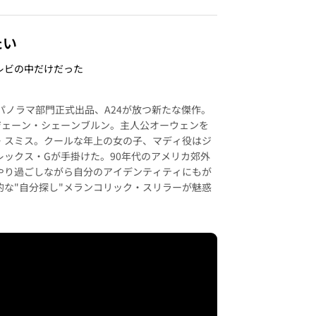
たい
レビの中だけだった
パノラマ部門正式出品、A24が放つ新たな傑作。
ジェーン・シェーンブルン。主人公オーウェンを
・スミス。クールな年上の女の子、マディ役はジ
レックス・Gが手掛けた。90年代のアメリカ郊外
やり過ごしながら自分のアイデンティティにもが
的な"自分探し"メランコリック・スリラーが魅惑
。