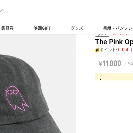
たへ
鑑賞券
映画GIFT
グッズ
書籍・パンフレ
SOLD OUT
グッズ
The Pink O
ポイント:
110pt
￥11,000