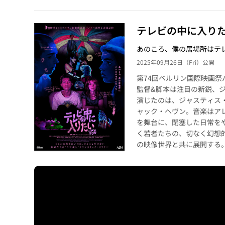
テレビの中に入り
あのころ、僕の居場所はテ
2025年09月26日（Fri）公開
第74回ベルリン国際映画祭
監督&脚本は注目の新鋭、
演じたのは、ジャスティス
ャック・ヘヴン。音楽はア
を舞台に、閉塞した日常を
く若者たちの、切なく幻想
の映像世界と共に展開する