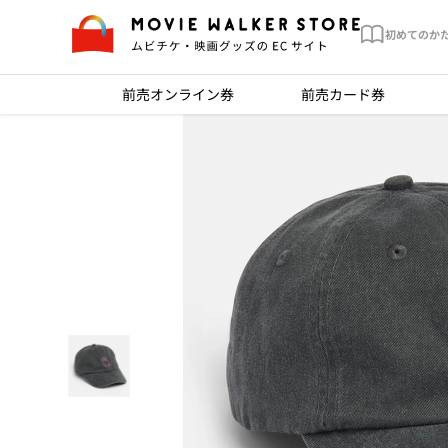
初めてのか
前売オンライン券
前売カード券