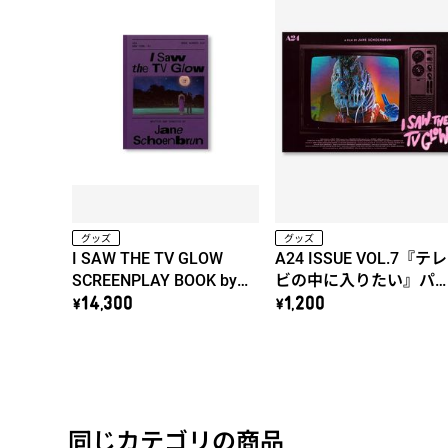
グッズ
グッズ
I SAW THE TV GLOW
A24 ISSUE VOL.7『テレ
SCREENPLAY BOOK by
ビの中に入りたい』パ
Jane Schoenbrun
フレット【A24ショッパ
\14,300
\1,200
ー付き】
同じカテゴリの商品