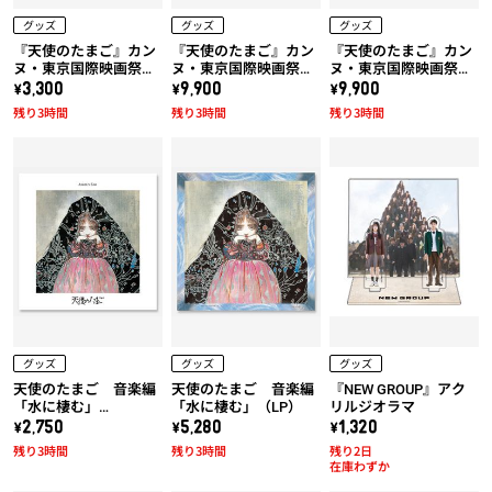
グッズ
グッズ
グッズ
『天使のたまご』カン
『天使のたまご』カン
『天使のたまご』カン
ヌ・東京国際映画祭上
ヌ・東京国際映画祭上
ヌ・東京国際映画祭上
映作品!! 天使のたまご
映作品!! 天使のたまご
映作品!! 天使のたまご
\3,300
\9,900
\9,900
「水に棲む」トートバ
「水に棲む」x 久米繊
「水に棲む」x 久米繊
残り3時間
残り3時間
残り3時間
ッグ
維コラボTシャツ (黒)
維コラボTシャツ (白)
グッズ
グッズ
グッズ
天使のたまご 音楽編
天使のたまご 音楽編
『NEW GROUP』アク
「水に棲む」
「水に棲む」（LP）
リルジオラマ
（UHQCD）
\2,750
\5,280
\1,320
残り3時間
残り3時間
残り2日
在庫わずか