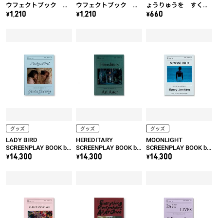
ウフェクトブック ス
ウフェクトブック チ
ょうりゅうを すく
カイ
ェイス
え！ ダイノレスキュ
\1,210
\1,210
\660
ー
グッズ
グッズ
グッズ
LADY BIRD
HEREDITARY
MOONLIGHT
SCREENPLAY BOOK by
SCREENPLAY BOOK by
SCREENPLAY BOOK by
Greta Gerwig
Ari Aster
Barry Jenkins
\14,300
\14,300
\14,300