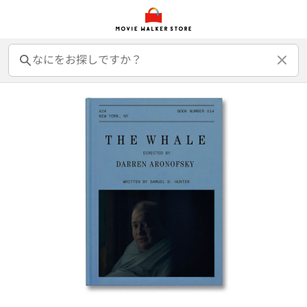
前売オンライン券
前売カード券
鑑賞券
映画GIFT
グッズ
書