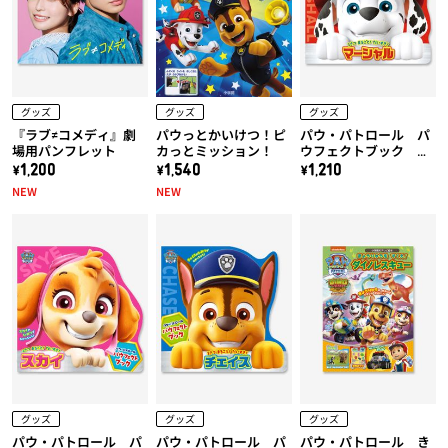
グッズ
グッズ
グッズ
『ラブ≠コメディ』劇
パウっとかいけつ！ピ
パウ・パトロール パ
場用パンフレット
カっとミッション！
ウフェクトブック マ
ーシャル
\1,200
\1,540
\1,210
NEW
NEW
グッズ
グッズ
グッズ
パウ・パトロール パ
パウ・パトロール パ
パウ・パトロール き