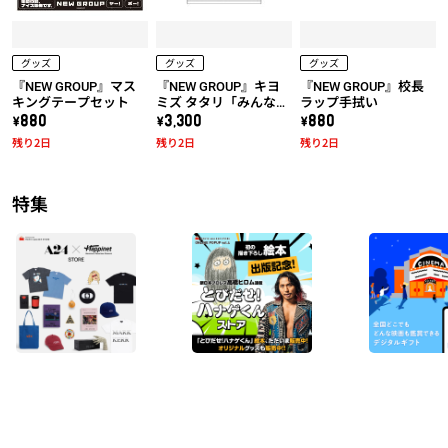
グッズ
グッズ
グッズ
『NEW GROUP』マス
『NEW GROUP』キヨ
『NEW GROUP』校長
キングテープセット
ミズ タタリ「みんな騙
ラップ手拭い
されちゃダメだ！」T
\880
\3,300
\880
シャツ
残り2日
残り2日
残り2日
特集