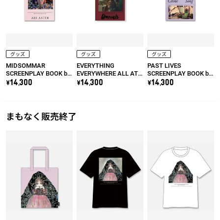
グッズ
グッズ
グッズ
MIDSOMMAR
EVERYTHING
PAST LIVES
SCREENPLAY BOOK by
EVERYWHERE ALL AT
SCREENPLAY BOOK by
Ari Aster
ONCE SCREENPLAY
Celine Song
\14,300
\14,300
\14,300
BOOK by Daniel Kwan &
Daniel Scheinert
まもなく販売終了