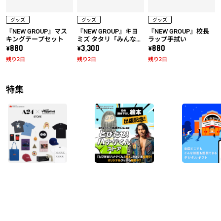
グッズ
グッズ
グッズ
『NEW GROUP』マス
『NEW GROUP』キヨ
『NEW GROUP』校長
キングテープセット
ミズ タタリ「みんな騙
ラップ手拭い
されちゃダメだ！」T
\880
\3,300
\880
シャツ
残り2日
残り2日
残り2日
特集