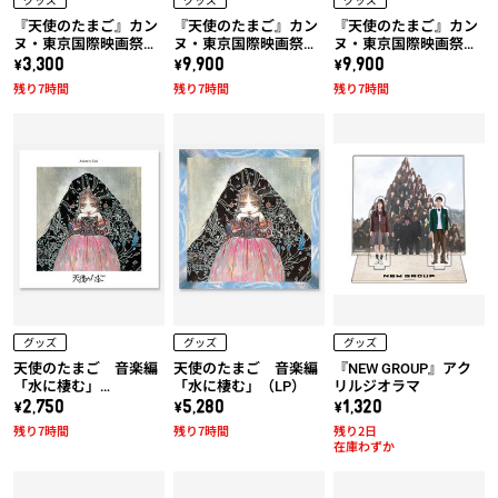
『天使のたまご』カン
『天使のたまご』カン
『天使のたまご』カン
ヌ・東京国際映画祭上
ヌ・東京国際映画祭上
ヌ・東京国際映画祭上
映作品!! 天使のたまご
映作品!! 天使のたまご
映作品!! 天使のたまご
\3,300
\9,900
\9,900
「水に棲む」トートバ
「水に棲む」x 久米繊
「水に棲む」x 久米繊
残り7時間
残り7時間
残り7時間
ッグ
維コラボTシャツ (黒)
維コラボTシャツ (白)
グッズ
グッズ
グッズ
天使のたまご 音楽編
天使のたまご 音楽編
『NEW GROUP』アク
「水に棲む」
「水に棲む」（LP）
リルジオラマ
（UHQCD）
\2,750
\5,280
\1,320
残り7時間
残り7時間
残り2日
在庫わずか