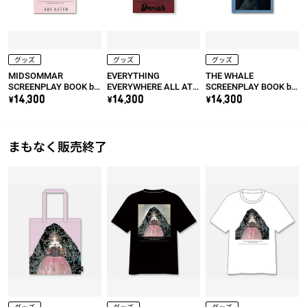
グッズ
グッズ
グッズ
MIDSOMMAR
EVERYTHING
THE WHALE
SCREENPLAY BOOK by
EVERYWHERE ALL AT
SCREENPLAY BOOK by
Ari Aster
ONCE SCREENPLAY
Darren Aronofsky
\14,300
\14,300
\14,300
BOOK by Daniel Kwan &
Daniel Scheinert
まもなく販売終了
グッズ
グッズ
グッズ