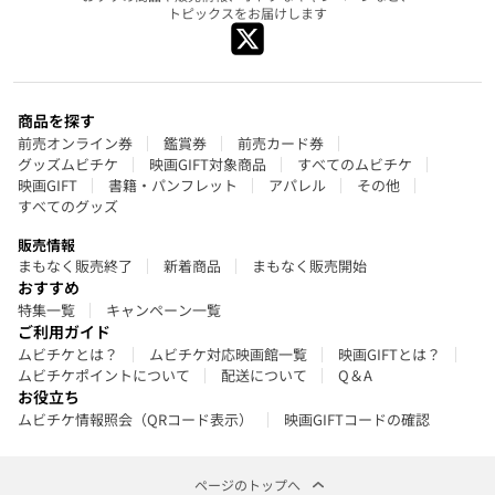
トピックスをお届けします
商品を探す
前売オンライン券
鑑賞券
前売カード券
グッズムビチケ
映画GIFT対象商品
すべてのムビチケ
映画GIFT
書籍・パンフレット
アパレル
その他
すべてのグッズ
販売情報
まもなく販売終了
新着商品
まもなく販売開始
おすすめ
特集一覧
キャンペーン一覧
ご利用ガイド
ムビチケとは？
ムビチケ対応映画館一覧
映画GIFTとは？
ムビチケポイントについて
配送について
Q＆A
お役立ち
ムビチケ情報照会（QRコード表示）
映画GIFTコードの確認
ページのトップへ