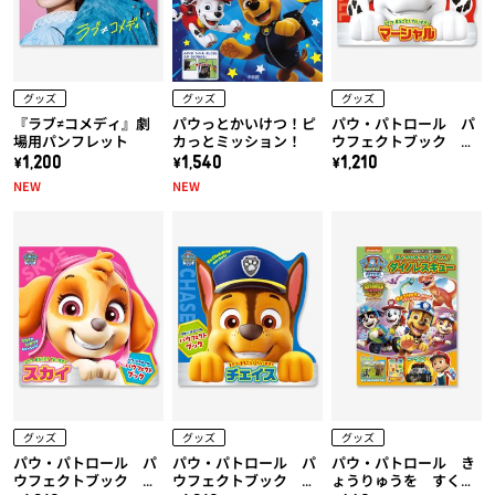
グッズ
グッズ
グッズ
『ラブ≠コメディ』劇
パウっとかいけつ！ピ
パウ・パトロール パ
場用パンフレット
カっとミッション！
ウフェクトブック マ
ーシャル
\1,200
\1,540
\1,210
NEW
NEW
グッズ
グッズ
グッズ
パウ・パトロール パ
パウ・パトロール パ
パウ・パトロール き
ウフェクトブック ス
ウフェクトブック チ
ょうりゅうを すく