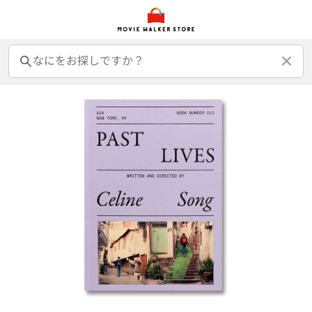
前売オンライン券
前売カード券
鑑賞券
映画GIFT
グッズ
書