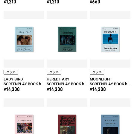
カイ
ェイス
え！ ダイノレスキュ
\1,210
\1,210
\660
ー
グッズ
グッズ
グッズ
LADY BIRD
HEREDITARY
MOONLIGHT
SCREENPLAY BOOK by
SCREENPLAY BOOK by
SCREENPLAY BOOK by
Greta Gerwig
Ari Aster
Barry Jenkins
\14,300
\14,300
\14,300