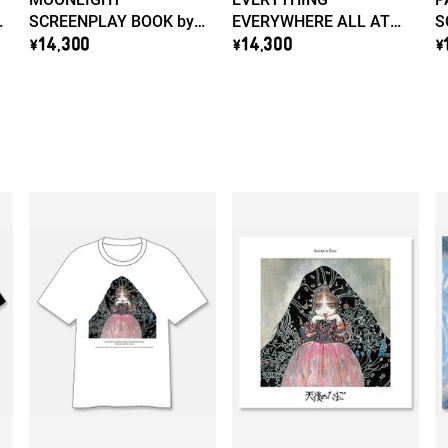
SCREENPLAY BOOK by
EVERYWHERE ALL AT
S
Barry Jenkins
ONCE SCREENPLAY
C
\14,300
\14,300
\
BOOK by Daniel Kwan &
Daniel Scheinert