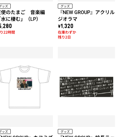
グッズ
グッズ
天使のたまご 音楽編
『NEW GROUP』アクリル
「水に棲む」（LP）
ジオラマ
5,280
\1,320
り22時間
在庫わずか
残り2日
グッズ
グッズ