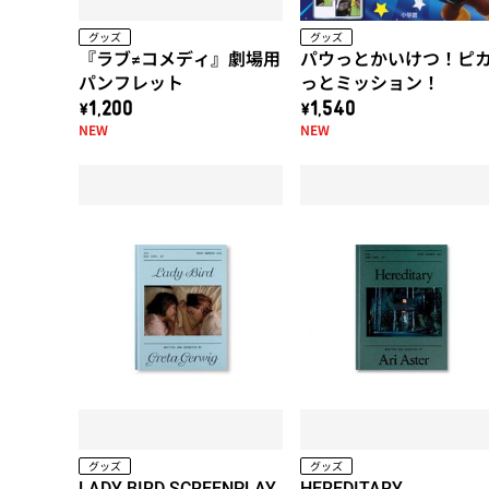
グッズ
グッズ
『ラブ≠コメディ』劇場用
パウっとかいけつ！ピ
パンフレット
っとミッション！
\1,200
\1,540
NEW
NEW
グッズ
グッズ
LADY BIRD SCREENPLAY
HEREDITARY