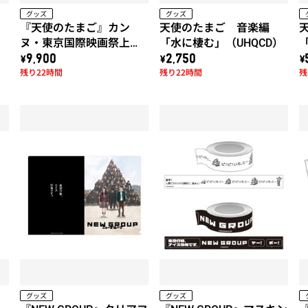
グッズ
グッズ
『天使のたまご』カン
天使のたまご 音楽編
映
ヌ・東京国際映画祭上映
「水に棲む」（UHQCD）
作品!! 天使のたまご「水
\9,900
\2,750
\
残り22時間
残り22時間
残
に棲む」x 久米繊維コラ
ボTシャツ (白)
グッズ
グッズ