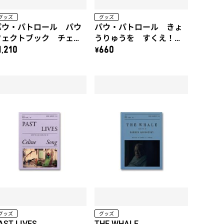
グッズ
グッズ
パウ・パトロール パウ
パウ・パトロール きょ
フェクトブック チェイ
うりゅうを すくえ！
ス
ダイノレスキュー
1,210
\660
グッズ
グッズ
AST LIVES
THE WHALE