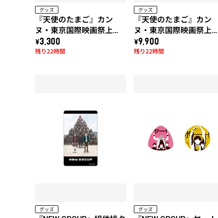
グッズ
グッズ
『天使のたまご』カン
『天使のたまご』カン
ヌ・東京国際映画祭上映
ヌ・東京国際映画祭上
作品!! 天使のたまご「水
作品!! 天使のたまご「水
\3,300
\9,900
残り22時間
残り22時間
に棲む」トートバッグ
に棲む」x 久米繊維コラ
ボTシャツ (黒)
グッズ
グッズ