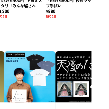
NEW GROUP』キヨミズ
『NEW GROUP』校長ラッ
タタリ「みんな騙されち
プ手拭い
ゃダメだ！」Tシャツ
3,300
\880
り2日
残り2日