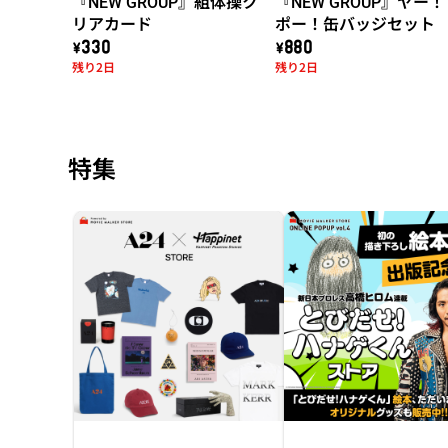
『NEW GROUP』組体操ク
『NEW GROUP』ヤー
リアカード
ポー！缶バッジセット
\330
\880
残り2日
残り2日
特集