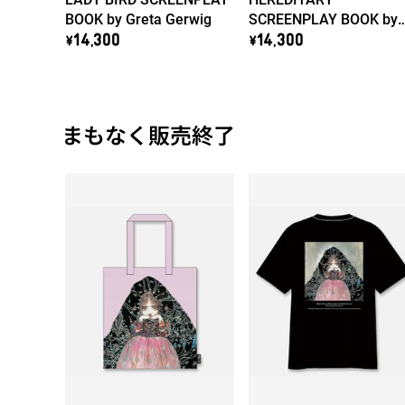
BOOK by Greta Gerwig
SCREENPLAY BOOK by
Ari Aster
\14,300
\14,300
まもなく販売終了