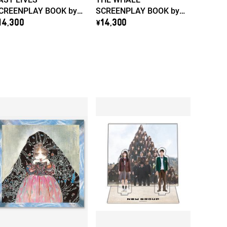
CREENPLAY BOOK by
SCREENPLAY BOOK by
eline Song
Darren Aronofsky
14,300
\14,300