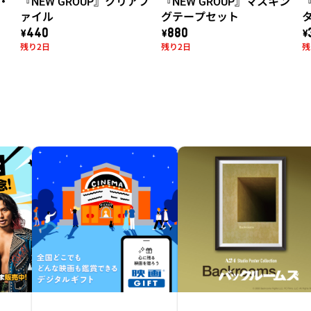
！・
『NEW GROUP』クリアフ
『NEW GROUP』マスキン
『
ァイル
グテープセット
\440
\880
\
残り2日
残り2日
残