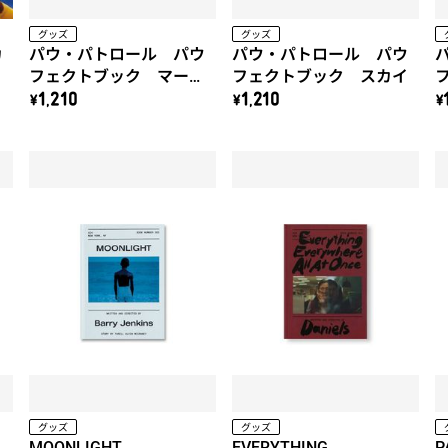
グッズ
グッズ
カ
パウ・パトロール パウ
パウ・パトロール パウ
フェクトブック マーシ
フェクトブック スカイ
ャル
\1,210
\1,210
\
グッズ
グッズ
MOONLIGHT
EVERYTHING
P