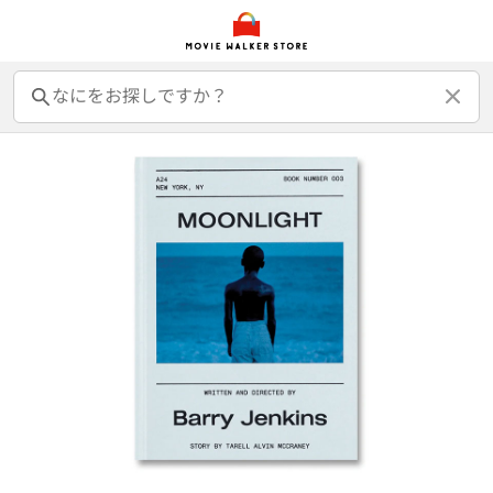
前売オンライン券
前売カード券
鑑賞券
映画GIFT
グッズ
書