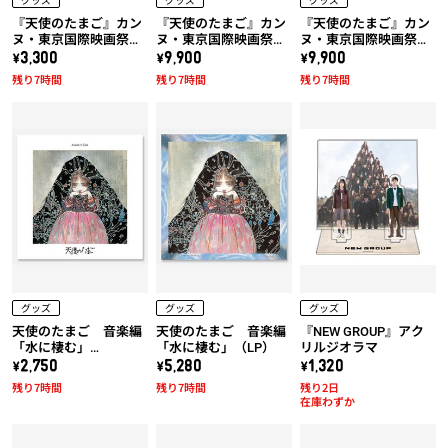
『天使のたまご』カン
『天使のたまご』カン
『天使のたまご』カン
ヌ・東京国際映画祭上
ヌ・東京国際映画祭上
ヌ・東京国際映画祭上
映作品!! 天使のたまご
映作品!! 天使のたまご
映作品!! 天使のたまご
\3,300
\9,900
\9,900
「水に棲む」トートバ
「水に棲む」x 久米繊
「水に棲む」x 久米繊
残り7時間
残り7時間
残り7時間
ッグ
維コラボTシャツ (黒)
維コラボTシャツ (白)
グッズ
グッズ
グッズ
天使のたまご 音楽編
天使のたまご 音楽編
『NEW GROUP』アク
「水に棲む」
「水に棲む」（LP）
リルジオラマ
（UHQCD）
\2,750
\5,280
\1,320
残り7時間
残り7時間
残り2日
在庫わずか