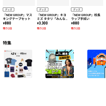
グッズ
グッズ
グッズ
『NEW GROUP』マス
『NEW GROUP』キヨ
『NEW GROUP』校長
キングテープセット
ミズ タタリ「みんな騙
ラップ手拭い
されちゃダメだ！」T
\880
\3,300
\880
シャツ
残り2日
残り2日
残り2日
特集