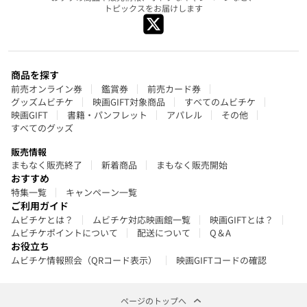
トピックスをお届けします
商品を探す
前売オンライン券
鑑賞券
前売カード券
グッズムビチケ
映画GIFT対象商品
すべてのムビチケ
映画GIFT
書籍・パンフレット
アパレル
その他
すべてのグッズ
販売情報
まもなく販売終了
新着商品
まもなく販売開始
おすすめ
特集一覧
キャンペーン一覧
ご利用ガイド
ムビチケとは？
ムビチケ対応映画館一覧
映画GIFTとは？
ムビチケポイントについて
配送について
Q＆A
お役立ち
ムビチケ情報照会（QRコード表示）
映画GIFTコードの確認
ページのトップへ