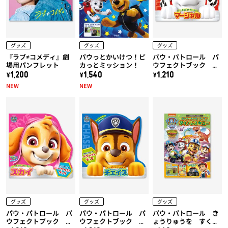
グッズ
グッズ
グッズ
『ラブ≠コメディ』劇
パウっとかいけつ！ピ
パウ・パトロール パ
場用パンフレット
カっとミッション！
ウフェクトブック マ
ーシャル
\1,200
\1,540
\1,210
NEW
NEW
グッズ
グッズ
グッズ
パウ・パトロール パ
パウ・パトロール パ
パウ・パトロール き
ウフェクトブック ス
ウフェクトブック チ
ょうりゅうを すく