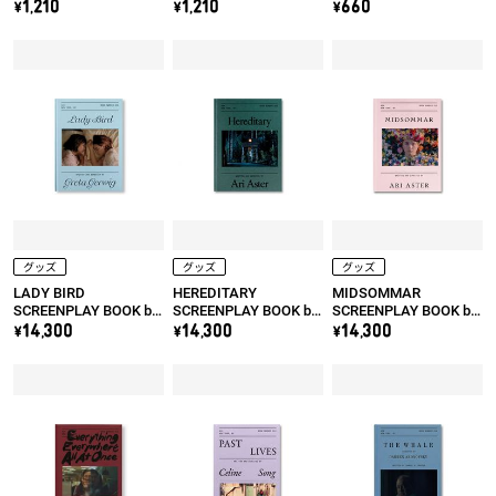
カイ
ェイス
え！ ダイノレスキュ
\1,210
\1,210
\660
ー
グッズ
グッズ
グッズ
LADY BIRD
HEREDITARY
MIDSOMMAR
SCREENPLAY BOOK by
SCREENPLAY BOOK by
SCREENPLAY BOOK by
Greta Gerwig
Ari Aster
Ari Aster
\14,300
\14,300
\14,300