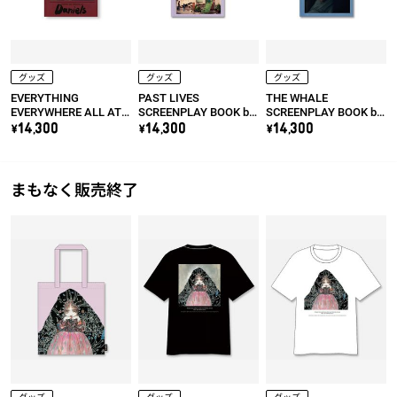
グッズ
グッズ
グッズ
EVERYTHING
PAST LIVES
THE WHALE
EVERYWHERE ALL AT
SCREENPLAY BOOK by
SCREENPLAY BOOK by
ONCE SCREENPLAY
Celine Song
Darren Aronofsky
\14,300
\14,300
\14,300
BOOK by Daniel Kwan &
Daniel Scheinert
まもなく販売終了
グッズ
グッズ
グッズ