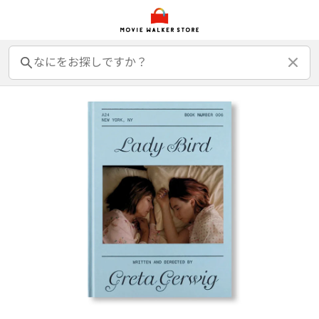
前売オンライン券
前売カード券
鑑賞券
映画GIFT
グッズ
書