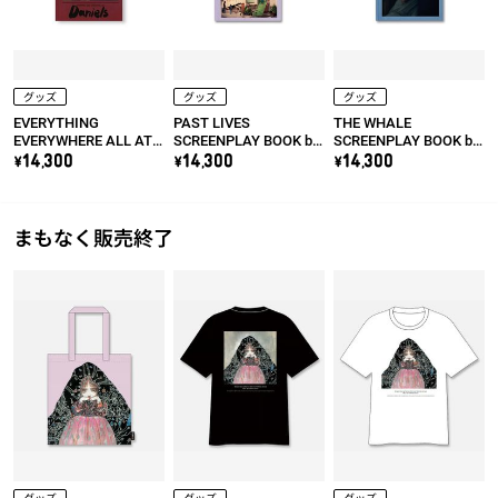
グッズ
グッズ
グッズ
EVERYTHING
PAST LIVES
THE WHALE
EVERYWHERE ALL AT
SCREENPLAY BOOK by
SCREENPLAY BOOK by
ONCE SCREENPLAY
Celine Song
Darren Aronofsky
\14,300
\14,300
\14,300
BOOK by Daniel Kwan &
Daniel Scheinert
まもなく販売終了
グッズ
グッズ
グッズ