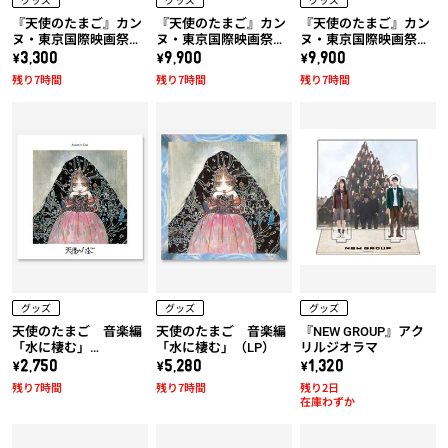
『天使のたまご』カン
『天使のたまご』カン
『天使のたまご』カン
ヌ・東京国際映画祭上
ヌ・東京国際映画祭上
ヌ・東京国際映画祭上
映作品!! 天使のたまご
映作品!! 天使のたまご
映作品!! 天使のたまご
\3,300
\9,900
\9,900
「水に棲む」トートバ
「水に棲む」x 久米繊
「水に棲む」x 久米繊
残り7時間
残り7時間
残り7時間
ッグ
維コラボTシャツ (黒)
維コラボTシャツ (白)
グッズ
グッズ
グッズ
天使のたまご 音楽編
天使のたまご 音楽編
『NEW GROUP』アク
「水に棲む」
「水に棲む」（LP）
リルジオラマ
（UHQCD）
\2,750
\5,280
\1,320
残り7時間
残り7時間
残り2日
在庫わずか