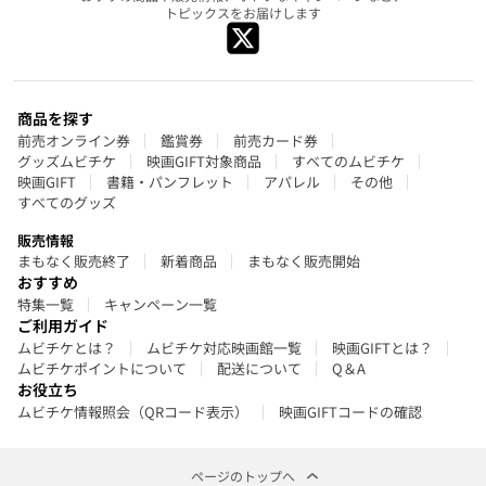
トピックスをお届けします
商品を探す
前売オンライン券
鑑賞券
前売カード券
グッズムビチケ
映画GIFT対象商品
すべてのムビチケ
映画GIFT
書籍・パンフレット
アパレル
その他
すべてのグッズ
販売情報
まもなく販売終了
新着商品
まもなく販売開始
おすすめ
特集一覧
キャンペーン一覧
ご利用ガイド
ムビチケとは？
ムビチケ対応映画館一覧
映画GIFTとは？
ムビチケポイントについて
配送について
Q＆A
お役立ち
ムビチケ情報照会（QRコード表示）
映画GIFTコードの確認
ページのトップへ