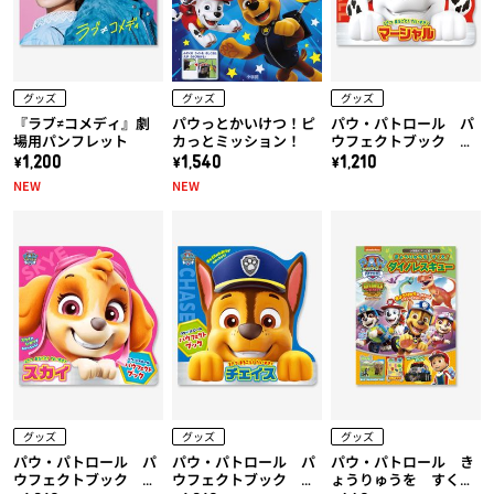
グッズ
グッズ
グッズ
『ラブ≠コメディ』劇
パウっとかいけつ！ピ
パウ・パトロール パ
場用パンフレット
カっとミッション！
ウフェクトブック マ
ーシャル
\1,200
\1,540
\1,210
NEW
NEW
グッズ
グッズ
グッズ
パウ・パトロール パ
パウ・パトロール パ
パウ・パトロール き
ウフェクトブック ス
ウフェクトブック チ
ょうりゅうを すく