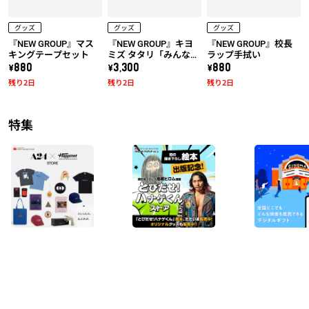
グッズ
グッズ
グッズ
『NEW GROUP』マス
『NEW GROUP』キヨ
『NEW GROUP』校長
キングテープセット
ミズ タタリ「みんな騙
ラップ手拭い
されちゃダメだ！」T
\880
\3,300
\880
シャツ
残り2日
残り2日
残り2日
特集