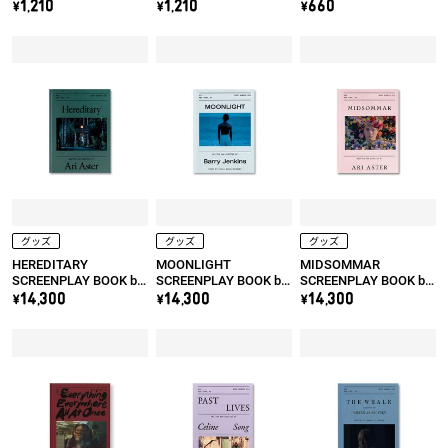
カイ
ェイス
え！ ダイノレスキュ
\1,210
\1,210
\660
ー
グッズ
グッズ
グッズ
HEREDITARY
MOONLIGHT
MIDSOMMAR
SCREENPLAY BOOK by
SCREENPLAY BOOK by
SCREENPLAY BOOK by
Ari Aster
Barry Jenkins
Ari Aster
\14,300
\14,300
\14,300