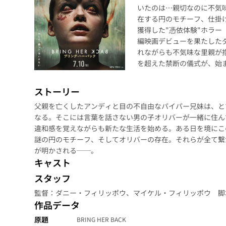
いたのは…親切なのに不気
在する円のモチーフ、仕掛け
獲得した"憑依体験"ホラー『
編映画デビューを果たした
れながらも不気味な里親が抱
を超えた禁断の儀式が、始
ストーリー
父親を亡くしたアンディと目の不自由なパイパー兄妹は、と
なる。そこには言葉を話さない男の子オリバーが一緒に住ん
違和感を覚えながらも新たな生活を始める。ある日を境にこ
謎の円のモチーフ、そしてオリバーの存在。それらが全て繋
が明かされる──。
キャスト
スタッフ
監督：ダニー・フィリッポウ、マイケル・フィリッポウ 脚
作品データ
原題
BRING HER BACK