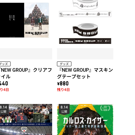
グッズ
グッズ
NEW GROUP』クリアフ
『NEW GROUP』マスキン
ァイル
グテープセット
440
\880
り4日
残り4日
8.14
8.14
公開
公開