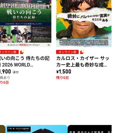
オンライン券
オンライン券
戦いの向こう 侍たちの記
カルロス・カイザー サッ
 2026 WORLD
カー史上最も奇妙な成功
ASEBALL CLASSIC
者
1,900 ほか
\1,500
典あり
残り6日
り6日