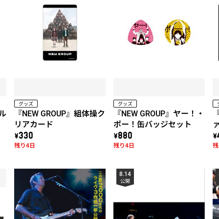
グッズ
グッズ
リル
『NEW GROUP』組体操ク
『NEW GROUP』ヤー！・
『
リアカード
ポー！缶バッジセット
\330
\880
\
残り4日
残り4日
残
8.14
公開