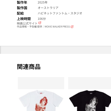
製作年
2025年
製作国
オーストラリア
配給
ハピネットファントム・スタジオ
上映時間
106分
映画公式サイト
作品情報・予告編 提供：MOVIE WALKER PRESS
関連商品