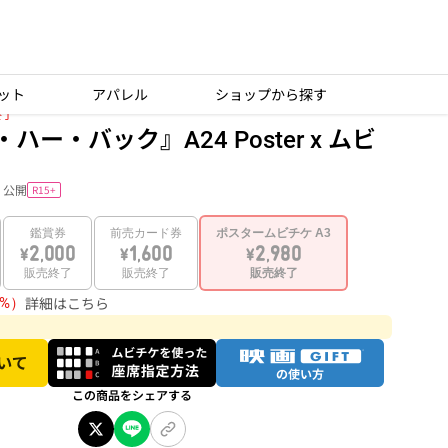
ット
アパレル
ショップから探す
終了
ー・バック』A24 Poster x ムビ
i）公開
R15+
鑑賞券
前売カード券
ポスタームビチケ A3
\2,000
\1,600
\2,980
販売終了
販売終了
販売終了
詳細はこちら
1%）
この商品をシェアする