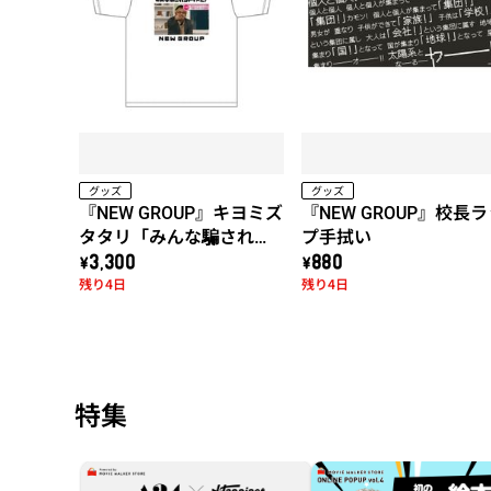
グッズ
グッズ
『NEW GROUP』キヨミズ
『NEW GROUP』校長
タタリ「みんな騙されち
プ手拭い
ゃダメだ！」Tシャツ
\3,300
\880
残り4日
残り4日
特集