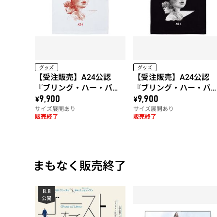
グッズ
グッズ
【受注販売】A24公認
【受注販売】A24公認
『ブリング・ハー・バッ
『ブリング・ハー・バ
ク』ヒグチユウコ イラス
ク』ヒグチユウコ イラ
\9,900
\9,900
サイズ展開あり
サイズ展開あり
ト 日本オリジナルTシャ
ト 日本オリジナルTシ
販売終了
販売終了
ツ（ホワイト）
ツ（ブラック）
まもなく販売終了
8.8
公開