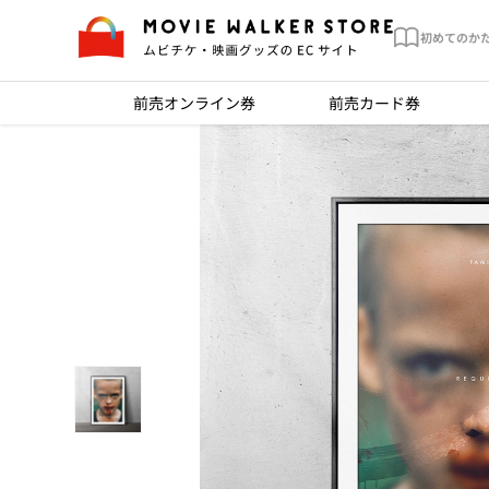
初めてのか
前売オンライン券
前売カード券