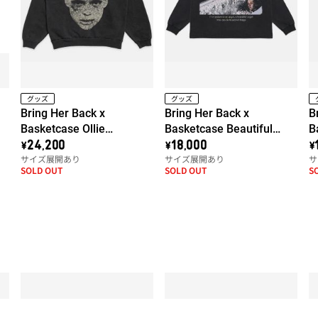
グッズ
グッズ
Bring Her Back x
Bring Her Back x
B
ッ
Basketcase Ollie
Basketcase Beautiful
B
ス
Crewneck
Angel Long Sleeve
\24,200
\18,000
\
サイズ展開あり
サイズ展開あり
サ
ャ
SOLD OUT
SOLD OUT
S