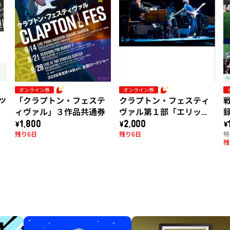
オンライン券
オンライン券
ラッ
「クラプトン・フェステ
クラプトン・フェスティ
ィヴァル」３作品共通券
ヴァル第１部「エリッ
録
ク・クラプトン＆スティ
B
\1,800
\2,000
\
残り6日
残り6日
特
ーヴ・ウィンウッド：ラ
残
イヴ・アット・マディソ
ン・スクエア・ガーデン
2008」