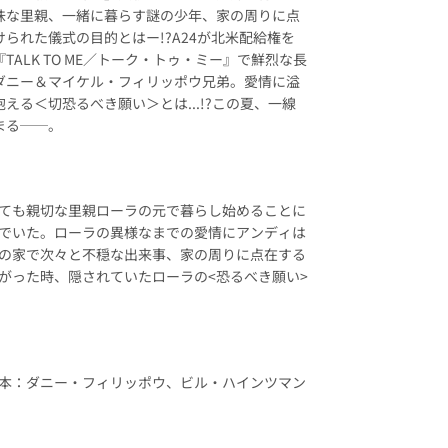
味な里親、一緒に暮らす謎の少年、家の周りに点
られた儀式の目的とはー!?A24が北米配給権を
TALK TO ME／トーク・トゥ・ミー』で鮮烈な長
ダニー＆マイケル・フィリッポウ兄弟。愛情に溢
える＜切恐るべき願い＞とは...!?この夏、一線
まる──。
ても親切な里親ローラの元で暮らし始めることに
でいた。ローラの異様なまでの愛情にアンディは
の家で次々と不穏な出来事、家の周りに点在する
がった時、隠されていたローラの<恐るべき願い>
本：ダニー・フィリッポウ、ビル・ハインツマン