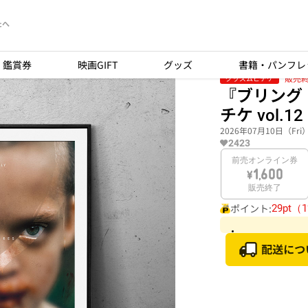
たへ
鑑賞券
映画GIFT
グッズ
書籍・パンフレ
販売
グッズムビチケ
『ブリング・ハ
チケ vol.12
2026年07月10日（Fr
2423
前売オンライン券
\1,600
販売終了
ポイント:
29pt（