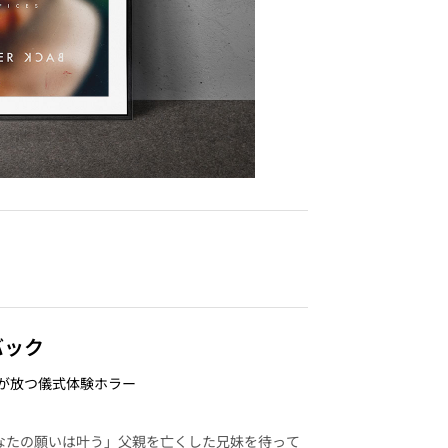
バック
』監督が放つ儀式体験ホラー
なたの願いは叶う」父親を亡くした兄妹を待って