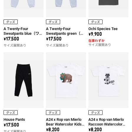
グッズ
グッズ
グッズ
A Twenty-Four
A Twenty-Four
Ochi Species Tee
Sweatpants blue（ワッ
Sweatpants green（ワ
\9,900
ペン左）
ッペン左）
\17,500
\17,500
在庫わずか
サイズ展開あり
サイズ展開あり
サイズ展開あり
グッズ
グッズ
グッズ
House Pants
A24 x Rop van Mierlo
A24 x Rop van Mierlo
Bear Watercolor Kids
Raccoon Watercolor
\17,500
Tee
Kids Tee
\8,200
\8,200
サイズ展開あり