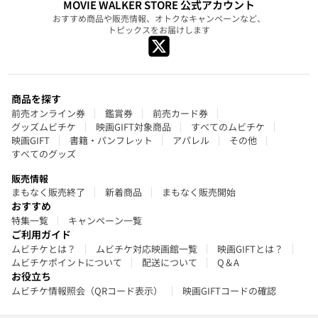
MOVIE WALKER STORE 公式アカウント
おすすめ商品や販売情報、オトクなキャンペーンなど、
トピックスをお届けします
商品を探す
前売オンライン券
鑑賞券
前売カード券
グッズムビチケ
映画GIFT対象商品
すべてのムビチケ
映画GIFT
書籍・パンフレット
アパレル
その他
すべてのグッズ
販売情報
まもなく販売終了
新着商品
まもなく販売開始
おすすめ
特集一覧
キャンペーン一覧
ご利用ガイド
ムビチケとは？
ムビチケ対応映画館一覧
映画GIFTとは？
ムビチケポイントについて
配送について
Q＆A
お役立ち
ムビチケ情報照会（QRコード表示）
映画GIFTコードの確認