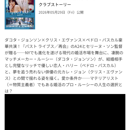
クラブストーリー
2026年05月29日（Fri）公開
ダコタ・ジョンソン×クリス・エヴァンス×ペドロ・パスカル豪
華共演！『パスト ライブス／再会』のA24とセリーヌ・ソン監督
が贈る──NYでも進化を遂げる現代の婚活市場を舞台に、凄腕の
マッチメーカー・ルーシー（ダコタ・ジョンソン）が、結婚相手
とし完璧なリッチで優しい恋人・ハリー（ペドロ・パスカル）
と、夢を追う売れない俳優の元カレ・ジョン（クリス・エヴァン
ス）との間で揺れる姿を描く。愛か条件か──マテリアリスト
（＝物質主義者）でもある婚活のプロ・ルーシーの人生の選択と
は？