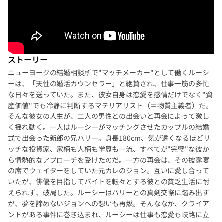
ストーリー
ニューヨークの結婚相談所で"マッチメーカー"として働くルーシ
ーは、「天性の婚活カウンセラー」と絶賛され、仕事一筋の多忙
な日々を送っていた。また、彼女自身は恋愛を感情だけでなく"資
産価値"でも冷静に判断するマテリアリスト（＝物質主義者）だ。
そんな彼女の人生が、二人の男性との出会いと再会によって激し
く揺れ動く。一人はルーシーがマッチングさせたカップルの結婚
式で出会った新郎の兄ハリー。身長180cm、気が遠くなるほどリ
ッチな投資家、家柄も人柄も学歴も一流、すべてが"完璧"な彼か
ら情熱的なアプローチを受けたのだ。一方の再会は、その披露宴
の席でウェイターをしていた元カレのジョン。互いに愛し合って
いたが、俳優を目指してバイトを転々とする彼との貧乏生活に耐
えられず、破局した。ルーシーはハリーとの真剣交際に踏み出す
が、夢を諦めないジョンへの想いも再燃。そんななか、クライア
ントがある事件に巻き込まれ、ルーシーは仕事も恋愛も岐路に立