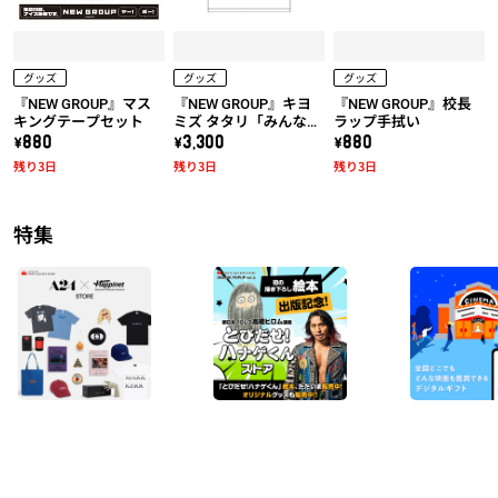
グッズ
グッズ
グッズ
『NEW GROUP』マス
『NEW GROUP』キヨ
『NEW GROUP』校長
キングテープセット
ミズ タタリ「みんな騙
ラップ手拭い
されちゃダメだ！」T
\880
\3,300
\880
シャツ
残り3日
残り3日
残り3日
特集