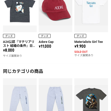
グッズ
グッズ
グッズ
A24公認『マテリアリ
Adore Cap
Materialists Girl Tee
スト 結婚の条件』日本
\11,000
\9,900
オリジナルTシャツ
\8,000
SOLD OUT
（ブラック）
サイズ展開あり
サイズ展開あり
同じカテゴリの商品