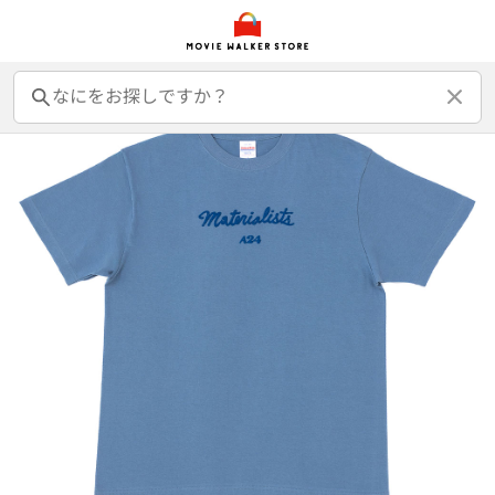
前売オンライン券
前売カード券
鑑賞券
映画GIFT
グッズ
書