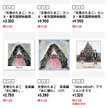
グッズ
グッズ
グッズ
『天使のたまご』カン
『天使のたまご』カン
『天使のたまご』カン
ヌ・東京国際映画祭上
ヌ・東京国際映画祭上
ヌ・東京国際映画祭上
映作品!! 天使のたまご
映作品!! 天使のたまご
映作品!! 天使のたまご
\3,300
\9,900
\9,900
「水に棲む」トートバ
「水に棲む」x 久米繊
「水に棲む」x 久米繊
残り1日
残り1日
残り1日
ッグ
維コラボTシャツ (黒)
維コラボTシャツ (白)
グッズ
グッズ
グッズ
天使のたまご 音楽編
天使のたまご 音楽編
『NEW GROUP』アク
「水に棲む」
「水に棲む」（LP）
リルジオラマ
（UHQCD）
\2,750
\5,280
\1,320
残り1日
残り1日
残り3日
在庫わずか