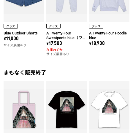
グッズ
グッズ
グッズ
Blue Outdoor Shorts
A Twenty-Four
A Twenty-Four Hoodie
Sweatpants blue（ワッ
blue
\11,000
ペン右）
\17,500
\18,900
サイズ展開あり
在庫わずか
サイズ展開あり
まもなく販売終了