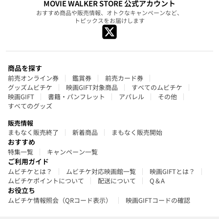
MOVIE WALKER STORE 公式アカウント
おすすめ商品や販売情報、オトクなキャンペーンなど、
トピックスをお届けします
商品を探す
前売オンライン券
鑑賞券
前売カード券
グッズムビチケ
映画GIFT対象商品
すべてのムビチケ
映画GIFT
書籍・パンフレット
アパレル
その他
すべてのグッズ
販売情報
まもなく販売終了
新着商品
まもなく販売開始
おすすめ
特集一覧
キャンペーン一覧
ご利用ガイド
ムビチケとは？
ムビチケ対応映画館一覧
映画GIFTとは？
ムビチケポイントについて
配送について
Q＆A
お役立ち
ムビチケ情報照会（QRコード表示）
映画GIFTコードの確認