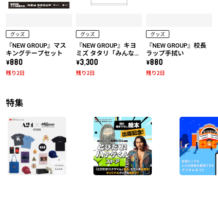
グッズ
グッズ
グッズ
『NEW GROUP』マス
『NEW GROUP』キヨ
『NEW GROUP』校長
キングテープセット
ミズ タタリ「みんな騙
ラップ手拭い
されちゃダメだ！」T
\880
\3,300
\880
シャツ
残り2日
残り2日
残り2日
特集