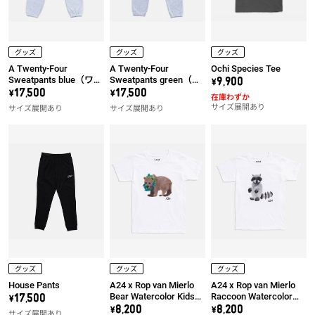
グッズ
グッズ
グッズ
A Twenty-Four
A Twenty-Four
Ochi Species Tee
Sweatpants blue（ワッ
Sweatpants green（ワ
\9,900
ペン左）
ッペン左）
\17,500
\17,500
在庫わずか
サイズ展開あり
サイズ展開あり
サイズ展開あり
グッズ
グッズ
グッズ
House Pants
A24 x Rop van Mierlo
A24 x Rop van Mierlo
Bear Watercolor Kids
Raccoon Watercolor
\17,500
Tee
Kids Tee
\8,200
\8,200
サイズ展開あり