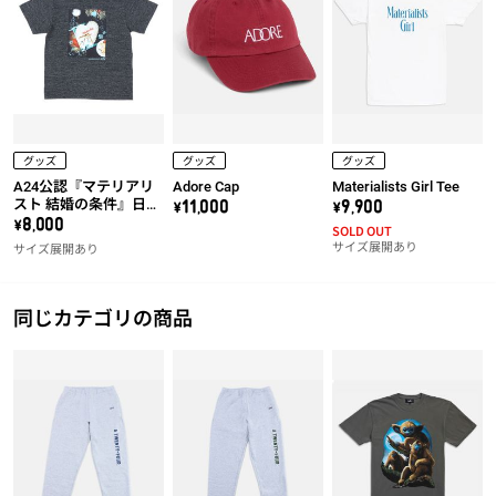
グッズ
グッズ
グッズ
A24公認『マテリアリ
Adore Cap
Materialists Girl Tee
スト 結婚の条件』日本
\11,000
\9,900
オリジナルTシャツ
\8,000
SOLD OUT
（ブラック）
サイズ展開あり
サイズ展開あり
同じカテゴリの商品