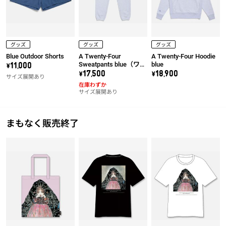
グッズ
グッズ
グッズ
Blue Outdoor Shorts
A Twenty-Four
A Twenty-Four Hoodie
Sweatpants blue（ワッ
blue
\11,000
ペン右）
\17,500
\18,900
サイズ展開あり
在庫わずか
サイズ展開あり
まもなく販売終了