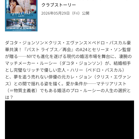
クラブストーリー
2026年05月29日（Fri）公開
ダコタ・ジョンソン×クリス・エヴァンス×ペドロ・パスカル豪
華共演！『パスト ライブス／再会』のA24とセリーヌ・ソン監督
が贈る──NYでも進化を遂げる現代の婚活市場を舞台に、凄腕の
マッチメーカー・ルーシー（ダコタ・ジョンソン）が、結婚相手
とし完璧なリッチで優しい恋人・ハリー（ペドロ・パスカル）
と、夢を追う売れない俳優の元カレ・ジョン（クリス・エヴァン
ス）との間で揺れる姿を描く。愛か条件か──マテリアリスト
（＝物質主義者）でもある婚活のプロ・ルーシーの人生の選択と
は？