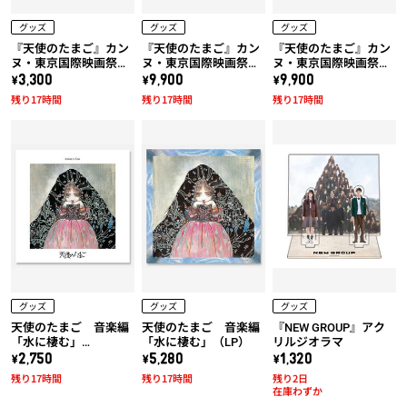
グッズ
グッズ
グッズ
『天使のたまご』カン
『天使のたまご』カン
『天使のたまご』カン
ヌ・東京国際映画祭上
ヌ・東京国際映画祭上
ヌ・東京国際映画祭上
映作品!! 天使のたまご
映作品!! 天使のたまご
映作品!! 天使のたまご
\3,300
\9,900
\9,900
「水に棲む」トートバ
「水に棲む」x 久米繊
「水に棲む」x 久米繊
残り17時間
残り17時間
残り17時間
ッグ
維コラボTシャツ (黒)
維コラボTシャツ (白)
グッズ
グッズ
グッズ
天使のたまご 音楽編
天使のたまご 音楽編
『NEW GROUP』アク
「水に棲む」
「水に棲む」（LP）
リルジオラマ
（UHQCD）
\2,750
\5,280
\1,320
残り17時間
残り17時間
残り2日
在庫わずか