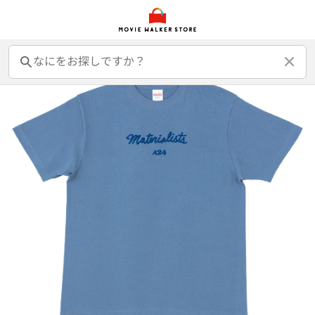
前売オンライン券
前売カード券
鑑賞券
映画GIFT
グッズ
書