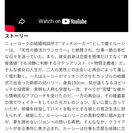
ストーリー
ニューヨークの結婚相談所で"マッチメーカー"として働くルーシ
ーは、「天性の婚活カウンセラー」と絶賛され、仕事一筋の多忙
な日々を送っていた。また、彼女自身は恋愛を感情だけでなく"資
産価値"でも冷静に判断するマテリアリスト（＝物質主義者）だ。
そんな彼女の人生が、二人の男性との出会いと再会によって激し
く揺れ動く。一人はルーシーがマッチングさせたカップルの結婚
式で出会った新郎の兄ハリー。身長180cm、気が遠くなるほどリ
ッチな投資家、家柄も人柄も学歴も一流、すべてが"完璧"な彼か
ら情熱的なアプローチを受けたのだ。一方の再会は、その披露宴
の席でウェイターをしていた元カレのジョン。互いに愛し合って
いたが、俳優を目指してバイトを転々とする彼との貧乏生活に耐
えられず、破局した。ルーシーはハリーとの真剣交際に踏み出す
が、夢を諦めないジョンへの想いも再燃。そんななか、クライア
ントがある事件に巻き込まれ、ルーシーは仕事も恋愛も岐路に立