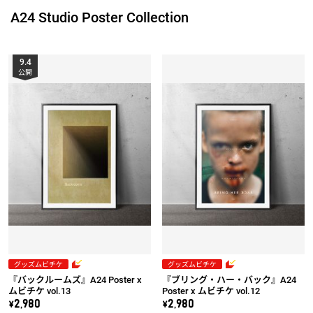
A24 Studio Poster Collection
9.4
公開
グッズムビチケ
グッズムビチケ
『バックルームズ』A24 Poster x
『ブリング・ハー・バック』A24
ムビチケ vol.13
Poster x ムビチケ vol.12
\2,980
\2,980