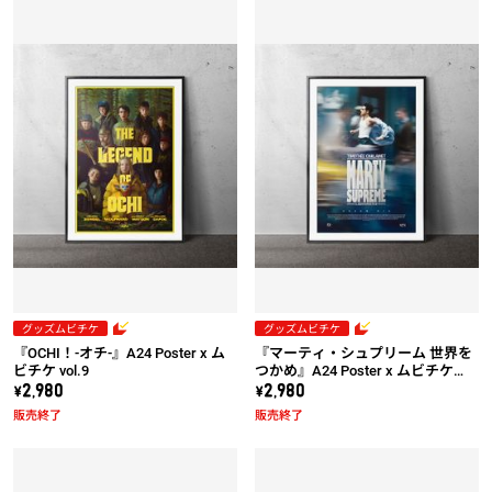
グッズムビチケ
グッズムビチケ
『OCHI！-オチ-』A24 Poster x ム
『マーティ・シュプリーム 世界を
ビチケ vol.9
つかめ』A24 Poster x ムビチケ
vol.8
\2,980
\2,980
販売終了
販売終了