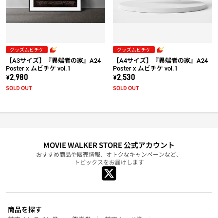
グッズムビチケ
グッズムビチケ
【A3サイズ】『異端者の家』A24
【A4サイズ】『異端者の家』A24
Poster x ムビチケ vol.1
Poster x ムビチケ vol.1
\2,980
\2,530
SOLD OUT
SOLD OUT
MOVIE WALKER STORE 公式アカウント
おすすめ商品や販売情報、オトクなキャンペーンなど、
トピックスをお届けします
商品を探す